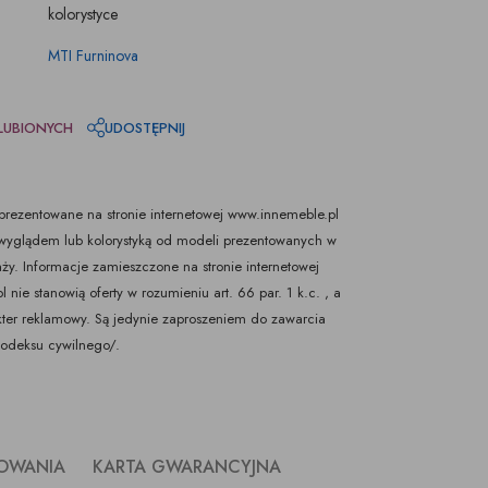
kolorystyce
MTI Furninova
LUBIONYCH
UDOSTĘPNIJ
rezentowane na stronie internetowej www.innemeble.pl
yglądem lub kolorystyką od modeli prezentowanych w
ży. Informacje zamieszczone na stronie internetowej
nie stanowią oferty w rozumieniu art. 66 par. 1 k.c. , a
kter reklamowy. Są jedynie zaproszeniem do zawarcia
Kodeksu cywilnego/.
KOWANIA
KARTA GWARANCYJNA