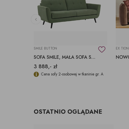
SMILE BUTTON
EX TION
KANAPA NEW CHOICE Z FUNKCJĄ SPANIA KOLOR MOCHA MOUSSE
SOFA SMILE, MAŁA SOFA SMILE, SOFA Z GUZIKAMI
3 888,- zł
Night, w
Cena sofy 2-osobowej w tkaninie gr. A
OSTATNIO OGLĄDANE