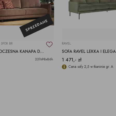
SPRZEDANE
 3FOR BR
RAVEL
NOWOCZESNA KANAPA DO SPANIA, SOFA TIONELL MTI FURNINOVA
SO
1 471,- zł
237x98x86h
Cena sofy 2,5 w tkaninie gr. A