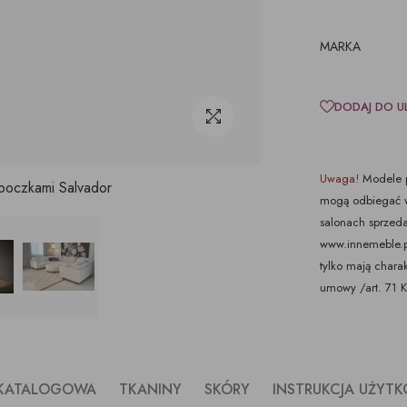
MARKA
DODAJ DO U
Uwaga!
Modele p
boczkami Salvador
mogą odbiegać w
salonach sprzeda
www.innemeble.pl 
tylko mają chara
umowy /art. 71 
 KATALOGOWA
TKANINY
SKÓRY
INSTRUKCJA UŻYT