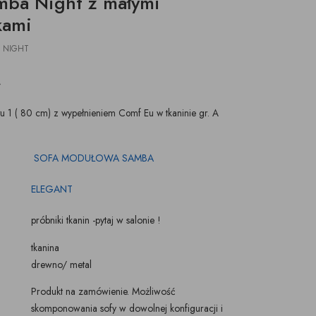
mba Night z małymi
ŚWIECZKI, LAMPIONY
TKANINY, SKÓRY
kami
pufy na wymiar
 NIGHT
 1 ( 80 cm) z wypełnieniem Comf Eu w tkaninie gr. A
SOFA MODUŁOWA SAMBA
ELEGANT
próbniki tkanin -pytaj w salonie !
tkanina
drewno/ metal
Produkt na zamówienie. Możliwość
skomponowania sofy w dowolnej konfiguracji i