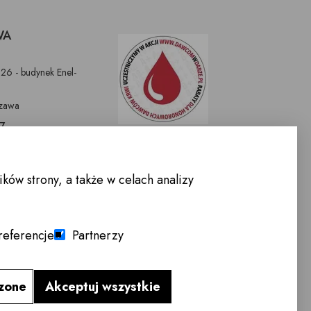
WA
326 - budynek Enel-
zawa
97
9
nnemeble.pl
ów strony, a także w celach analizy
WARCIA :
-Sobota 10.00 -
referencje
Partnerzy
lon meblowy
→
czone
Akceptuj wszystkie