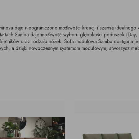
ova daje nieograniczone możliwości kreacji i szansę idealneg
ałtach.Samba daje możliwość wyboru głębokości poduszek (Day, 
okietników oraz rodzaju nóżek. Sofa modułowa Samba dostępna jes
owych, a dzięki nowoczesnym systemom modułowym, stworzysz meb