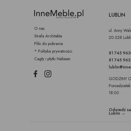
LUBLIN
O nas
ul. Anny Wa
Strefa Architekta
20-328 Lubl
Pliki do pobrania
* Polityka prywatności
81 745 963
Cegły i płytki Nelissen
81 745 963
lublin@inn
Facebook
Instagram
GODZINY O
Poniedziałek
18.00
Odwiedź s
Lublin →