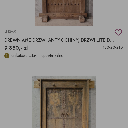
LT12-60
DREWNIANE DRZWI ANTYK CHINY, DRZWI LITE DREWNO ORYGINALNA DEKORACJA WE WNĘTRZACH
9 850,- zł
130x20x210
unikatowe sztuki niepowtarzalne