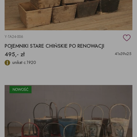
Y-TA24-006
POJEMNIKI STARE CHIŃSKIE PO RENOWACJI
495,- zł
41x39x25
unikat c.1920
NOWOŚĆ