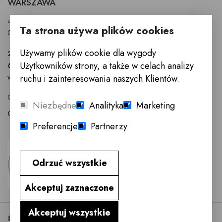
WARSZAWA
ul. Puławska 326 - budynek Enel-Med
Ta strona używa plików cookies
02-819 Warszawa
Używamy plików cookie dla wygody
22 855 40 97
Użytkowników strony, a także w celach analizy
601 777 299
warszawa@innemeble.pl
ruchu i zainteresowania naszych Klientów.
GODZINY OTWARCIA : Poniedziałek -Sobota 10.00 - 18.00
Niezbędne
Analityka
Marketing
Odwiedź salon meblowy Warszawa →
Preferencje
Partnerzy
Odrzuć wszystkie
Akceptuj zaznaczone
Akceptuj wszystkie
©2026 InneMeble.pl