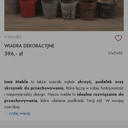
Y-TA24-003
WIADRA DEKORACYJNE
396,- zł
31x31x52
Inne Meble
to także szeroki wybór
skrzyń, pudełek oraz
skrzynek do przechowywania
, które łączą w sobie funkcjonalość
i niepowtarzalny design. Nasze meble to
idealne rozwiązanie do
przechowywania
, które idelanie podkreśli Twój styl. W swoijej
szerokiej
...
czytaj więcej