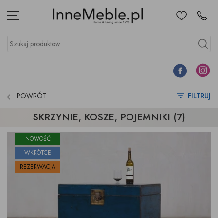
Ulubione
Kontakt
Menu
Szukaj produktów
Szukaj
Facebook
Instagr
POWRÓT
FILTRUJ
SKRZYNIE, KOSZE, POJEMNIKI (7)
NOWOŚĆ
WKRÓTCE
REZERWACJA