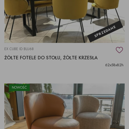
SPRZEDANE
EX CUBE ID BLU68
ŻÓŁTE FOTELE DO STOŁU, ŻÓŁTE KRZESŁA
62x58x82h
NOWOŚĆ