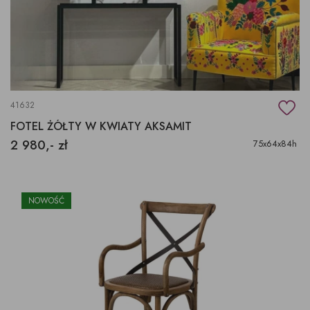
41632
FOTEL ŻÓŁTY W KWIATY AKSAMIT
2 980,- zł
75x64x84h
NOWOŚĆ