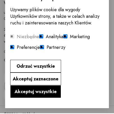
WARSZAWA
Używamy plików cookie dla wygody
ul. Puławska 326 - budynek Enel-Med
Użytkowników strony, a także w celach analizy
02-819 Warszawa
ruchu i zainteresowania naszych Klientów.
22 855 40 97
601 777 299
Niezbędne
Analityka
Marketing
warszawa@innemeble.pl
Preferencje
Partnerzy
GODZINY OTWARCIA : Poniedziałek -Sobota 10.00 - 18.00
Odwiedź salon meblowy Warszawa →
Odrzuć wszystkie
Akceptuj zaznaczone
Akceptuj wszystkie