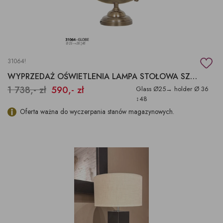
31064!
WYPRZEDAŻ OŚWIETLENIA LAMPA STOŁOWA SZKLANA KULA, LAMPKA GLOBUS
1 738,- zł
590,- zł
Glass Ø25→ holder Ø 36
↕48
Oferta ważna do wyczerpania stanów magazynowych.