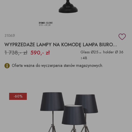
31065!
WYPRZEDAŻE LAMPY NA KOMODĘ LAMPA BIUROWA GLOBUS
1 738,- zł
590,- zł
Glass Ø25→ holder Ø 36
↕48
Oferta ważna do wyczerpania stanów magazynowych.
-60%