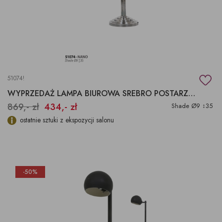
51074!
WYPRZEDAŻ LAMPA BIUROWA SREBRO POSTARZANE
869,- zł
434,- zł
Shade Ø9 ↕35
ostatnie sztuki z ekspozycji salonu
-50%