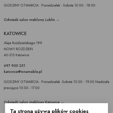
GODZINY OTWARCIA : Poniedziałek - Sobota 10.00 - 18.00
Odwiedź salon meblowy Lublin →
KATOWICE
Aleja Roździeńskiego 199
NOWY ROZDZIEŃ
40-315 Katowice
697 900 251
katowice@innemeble.pl
GODZINY OTWARCIA : Poniedziałek -Sobota 10.00 - 19.00 Niedziele
pracujące 10.00 - 17.00
Odwiedź salon meblowy Katowice →
Ta strona używa plików cookies