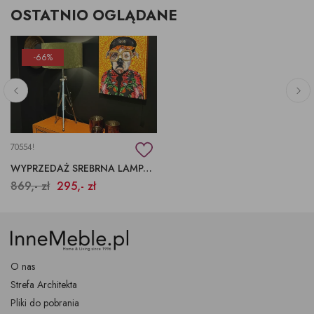
OSTATNIO OGLĄDANE
-66%
70554!
WYPRZEDAŻ SREBRNA LAMPA KLASYCZNY STATYW
869,- zł
295,- zł
O nas
Strefa Architekta
Pliki do pobrania