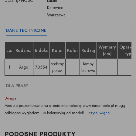
DOSTĘPNOŚĆ
Lublin
Katowice
Warszawa
DANE TECHNICZNE
Wymiary
Oprawk
Lp.
Rodzina
Indeks
Kolor
Kolor
Rodzaj
(cm)
typ
srebrny
lampy
1
Argo
70554
połysk
biurowe
DLA PRASY
Uwaga!
Modele prezentowane na stronie internetowej www.innemeble.pl mogą
odbiegać wyglądem lub kolorystyką od modeli...
czytaj więcej
PODOBNE PRODUKTY