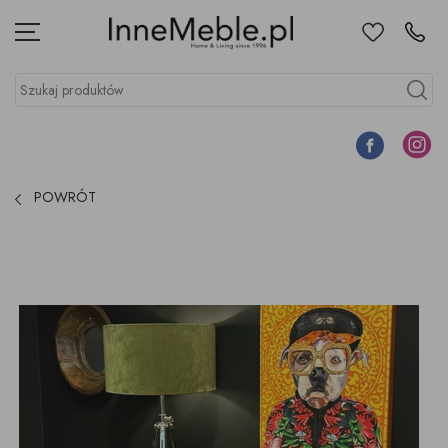
Ulubione
Kontakt
Menu
Szukaj produktów
Szukaj
Facebook
Instagr
POWRÓT