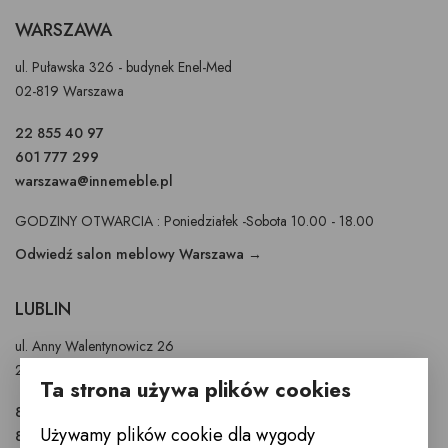
WARSZAWA
ul. Puławska 326 - budynek Enel-Med
02-819 Warszawa
22 855 40 97
601 777 299
warszawa@innemeble.pl
GODZINY OTWARCIA : Poniedziałek -Sobota 10.00 - 18.00
Odwiedź salon meblowy Warszawa →
LUBLIN
ul. Anny Walentynowicz 26
20-328 Lublin
Ta strona używa plików cookies
81 745 9630
Używamy plików cookie dla wygody
81 745 9631