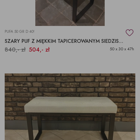
PUFA 50 GR D 40!
SZARY PUF Z MIĘKKIM TAPICEROWANYM SIEDZISKIEM
840,- zł
504,- zł
50 x 30 x 47h