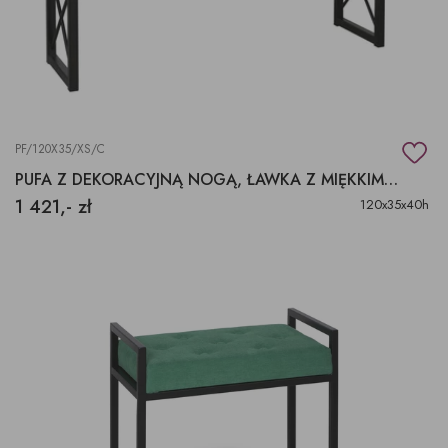
PF/120X35/XS/C
PUFA Z DEKORACYJNĄ NOGĄ, ŁAWKA Z MIĘKKIM SIEDZISKIEM
1 421,- zł
120x35x40h