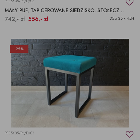
PF35X35/PŁ/D/C!
MAŁY PUF, TAPICEROWANE SIEDZISKO, STOŁECZEK Z MIĘKKIM SIEDZISKIEM
742,- zł
556,- zł
35 x 35 x 45H
-25%
PF35X35/PŁ/D/C!