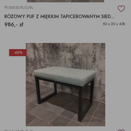
PF/50X30/PŁ/D/BL
RÓŻOWY PUF Z MIĘKKIM TAPICEROWANYM SIEDZISKIEM
986,- zł
50 x 30 x 45h
-40%