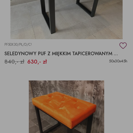
PF50X30/PŁ/D/C!
SELEDYNOWY PUF Z MIĘKKIM TAPICEROWANYM SIEDZISKIEM
840,- zł
630,- zł
50x30x45h