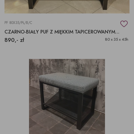
PF 80X35/PŁ/B/C
CZARNO-BIAŁY PUF Z MIĘKKIM TAPICEROWANYM SIEDZISKIEM
890,- zł
80 x 35 x 45h