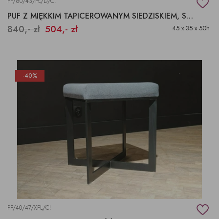
PF/60/43/PŁ/D/C!
PUF Z MIĘKKIM TAPICEROWANYM SIEDZISKIEM, STOŁEK DO TOALETKI
840,- zł
504,- zł
45 x 35 x 50h
-40%
PF/40/47/XFL/C!