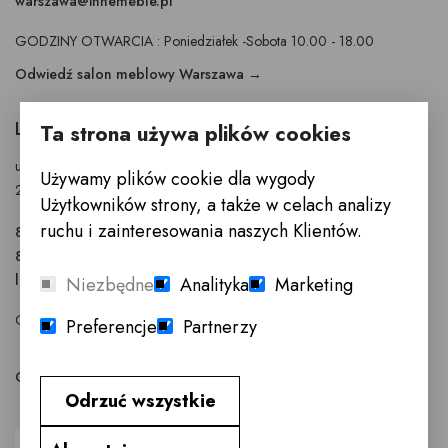
warszawa@innemeble.pl
GODZINY OTWARCIA : Poniedziałek -Sobota 10.00 - 18.00
Odwiedź salon meblowy Warszawa →
LUBLIN
Ta strona używa plików cookies
ul. Anny Walentynowicz 26
Używamy plików cookie dla wygody
20-328 Lublin
Użytkowników strony, a także w celach analizy
ruchu i zainteresowania naszych Klientów.
81 745 9630
81 745 9631
lublin@innemeble.pl
Niezbędne
Analityka
Marketing
GODZINY OTWARCIA : Poniedziałek - Sobota 10.00 - 18.00
Preferencje
Partnerzy
Odwiedź salon meblowy Lublin →
Odrzuć wszystkie