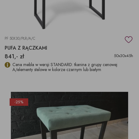
PF 50X30/PŁR/A/C
PUFA Z RĄCZKAMI
841,- zł
50x30x45h
Cena mebla w wersji STANDARD: tkanina z grupy cenowej
A/elementy stalowe w kolorze czarnym lub białym
-25%