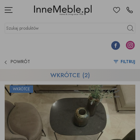
Ulubione
Kontakt
Menu
Szukaj produktów
Szukaj
Facebook
Instagr
POWRÓT
FILTRUJ
WKRÓTCE (2)
WKRÓTCE