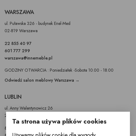
WARSZAWA
ul. Puławska 326 - budynek Enel-Med
02-819 Warszawa
22 855 40 97
601 777 299
warszawa@innemeble.pl
GODZINY OTWARCIA : Poniedziałek -Sobota 10.00 - 18.00
Odwiedź salon meblowy Warszawa →
LUBLIN
ul. Anny Walentynowicz 26
20-328 Lublin
Ta strona używa plików cookies
81 745 9630
Używamy plików cookie dla wygody
81 745 9631