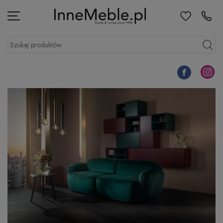
Ulubione
Kontakt
Menu
Szukaj produktów
Szukaj
Facebook
Instagr