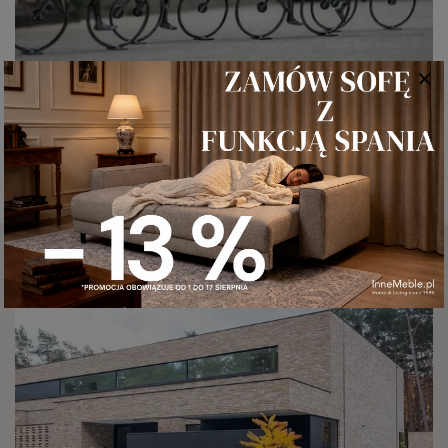
WKRÓTCE
42 produkty
CEGŁY I PŁYTKI
NELISSEN