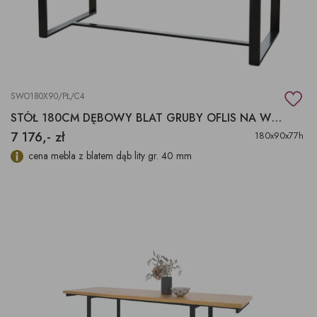
SWO180X90/PŁ/C4
STÓŁ 180CM DĘBOWY BLAT GRUBY OFLIS NA WYMIAR!
7 176,- zł
180x90x77h
cena mebla z blatem dąb lity gr. 40 mm