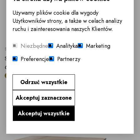
Używamy plików cookie dla wygody
Użytkowników strony, a także w celach analizy
ruchu i zainteresowania naszych Klientów.
Niezbędne
Analityka
Marketing
SWO160X90/PŁ/B4
STÓŁ 160 CM BIAŁE NOGI, KUCHNIA, SALON
Preferencje
Partnerzy
6 492,- zł
160x90x77h
cena blat lity dąb o grubości +/- 40mm
Odrzuć wszystkie
Akceptuj zaznaczone
Akceptuj wszystkie