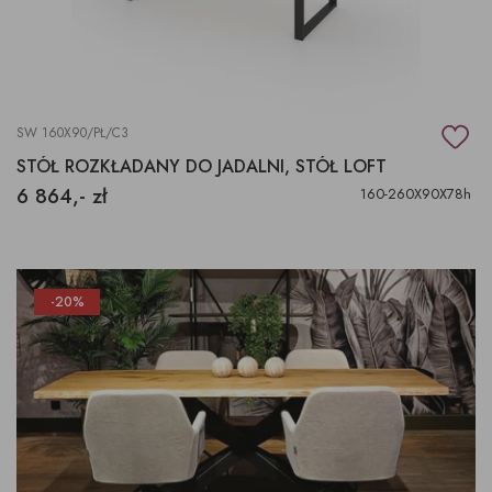
SW 160X90/PŁ/C3
STÓŁ ROZKŁADANY DO JADALNI, STÓŁ LOFT
6 864,- zł
160-260X90X78h
-20%