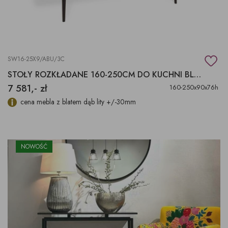
SW16-25X9/ABU/3C
STOŁY ROZKŁADANE 160-250CM DO KUCHNI BLAT DĄB
7 581,- zł
160-250x90x76h
cena mebla z blatem dąb lity +/-30mm
NOWOŚĆ