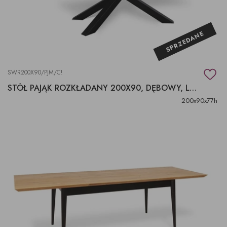
SPRZEDANE
SWR200X90/PJM/C!
STÓŁ PAJĄK ROZKŁADANY 200X90, DĘBOWY, LOFT
200x90x77h