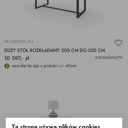
SR2-30X90/PŁ+/C4
DUŻY STÓŁ ROZKŁADANY 200 CM DO 300 CM
10 397,- zł
200-300x90x77h
cena blat lity dąb o grubości +/- 40mm
Ta strona używa plików cookies