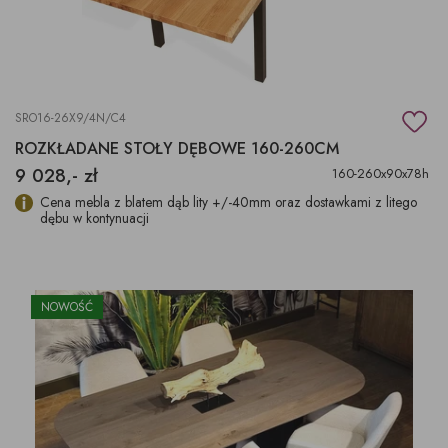
SRO16-26X9/4N/C4
ROZKŁADANE STOŁY DĘBOWE 160-260CM
9 028,- zł
160-260x90x78h
Cena mebla z blatem dąb lity +/-40mm oraz dostawkami z litego
dębu w kontynuacji
NOWOŚĆ