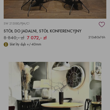
SW 213X80/PJM/C!
STÓŁ DO JADALNI, STÓŁ KONFERENCYJNY
8 840,- zł
7 072,- zł
213x80x76h
blat lity dąb +/-40mm