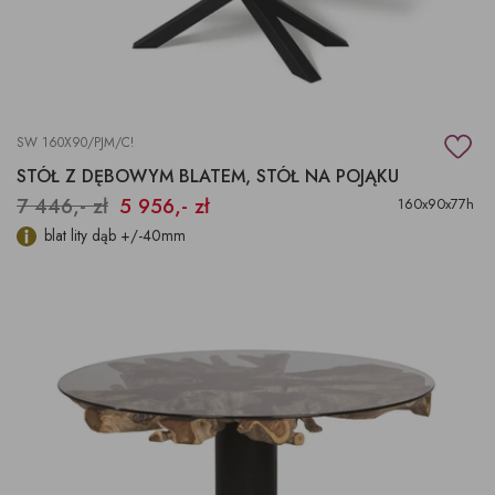
SW 160X90/PJM/C!
STÓŁ Z DĘBOWYM BLATEM, STÓŁ NA POJĄKU
7 446,- zł
5 956,- zł
160x90x77h
blat lity dąb +/-40mm