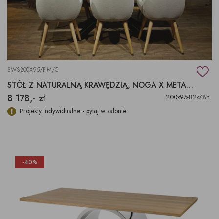
SWS200X95/PJM/C
STÓŁ Z NATURALNĄ KRAWĘDZIĄ, NOGA X METALOWA
8 178,- zł
200x95-82x78h
Projekty indywidualne - pytaj w salonie
-40%