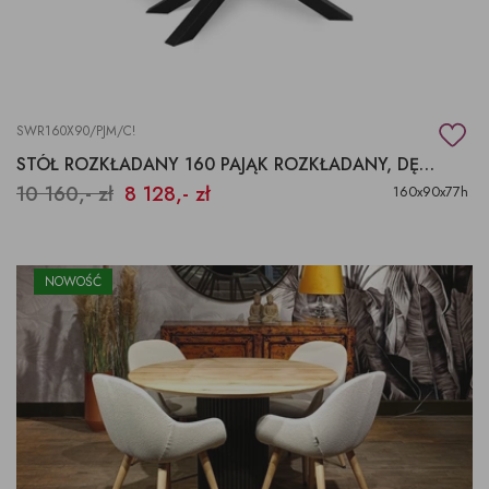
SWR160X90/PJM/C!
STÓŁ ROZKŁADANY 160 PAJĄK ROZKŁADANY, DĘBOWY, LOFT
10 160,- zł
8 128,- zł
160x90x77h
NOWOŚĆ