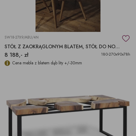
SW18-27X9/ABU/4N
STÓŁ Z ZAOKRĄGLONYM BLATEM, STÓŁ DO NOWOCZESNEGO WNĘTRZA
8 188,- zł
180-270x90x78h
Cena mebla z blatem dąb lity +/-30mm