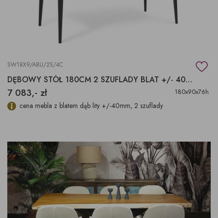
SW18X9/ABU/2S/4C
DĘBOWY STÓŁ 180CM 2 SZUFLADY BLAT +/- 40MM
7 083,- zł
180x90x76h
cena mebla z blatem dąb lity +/-40mm, 2 szuflady