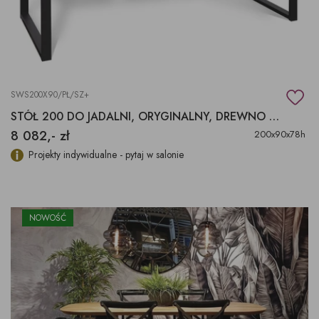
SWS200X90/PŁ/SZ+
STÓŁ 200 DO JADALNI, ORYGINALNY, DREWNO EGZOTYCZNE SUAR
8 082,- zł
200x90x78h
Projekty indywidualne - pytaj w salonie
NOWOŚĆ