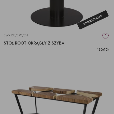
SPRZEDANE
SWR130/SKO/CH
STÓŁ ROOT OKRĄGŁY Z SZYBĄ
130x75h