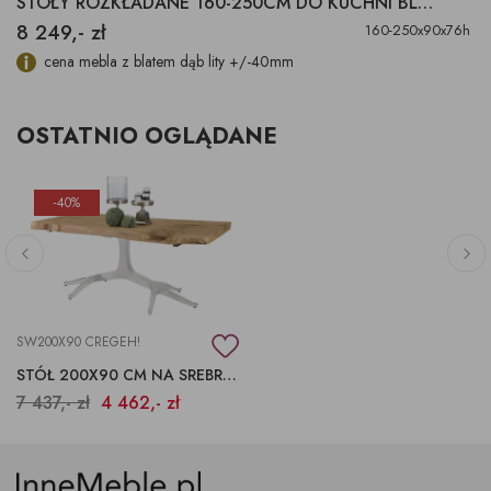
STOŁY ROZKŁADANE 160-250CM DO KUCHNI BLAT DĄB
8 249,- zł
160-250x90x76h
cena mebla z blatem dąb lity +/-40mm
OSTATNIO OGLĄDANE
-40%
SW200X90 CREGEH!
STÓŁ 200X90 CM NA SREBRNEJ PODSTAWIE
7 437,- zł
4 462,- zł