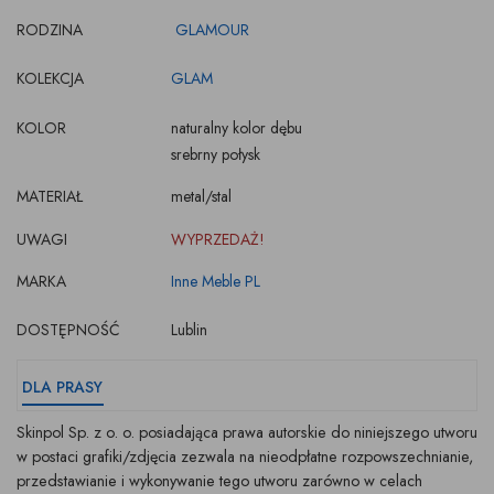
RODZINA
GLAMOUR
KOLEKCJA
GLAM
KOLOR
naturalny kolor dębu
srebrny połysk
MATERIAŁ
metal/stal
UWAGI
WYPRZEDAŻ!
MARKA
Inne Meble PL
DOSTĘPNOŚĆ
Lublin
DLA PRASY
Skinpol Sp. z o. o. posiadająca prawa autorskie do niniejszego utworu
w postaci grafiki/zdjęcia zezwala na nieodpłatne rozpowszechnianie,
przedstawianie i wykonywanie tego utworu zarówno w celach