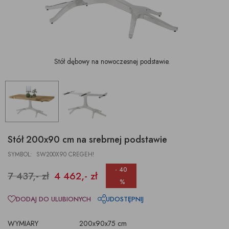
Stół dębowy na nowoczesnej podstawie.
Stół 200x90 cm na srebrnej podstawie
SYMBOL: SW200X90 CREGEH!
- 40
7 437,- zł
4 462,- zł
%
DODAJ DO ULUBIONYCH
UDOSTĘPNIJ
WYMIARY
200x90x75 cm