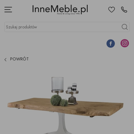
Ulubione
Kontakt
Menu
Szukaj produktów
Szukaj
Facebook
Instagr
POWRÓT