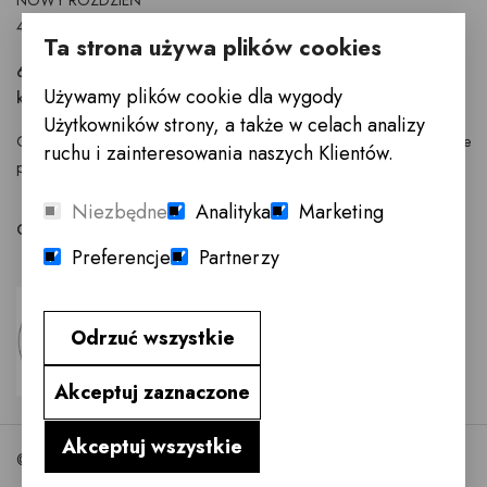
40-315 Katowice
Ta strona używa plików cookies
697 900 251
Używamy plików cookie dla wygody
katowice@innemeble.pl
Użytkowników strony, a także w celach analizy
GODZINY OTWARCIA : Poniedziałek -Sobota 10.00 - 19.00 Niedziele
ruchu i zainteresowania naszych Klientów.
pracujące 10.00 - 17.00
Niezbędne
Analityka
Marketing
Odwiedź salon meblowy Katowice →
Preferencje
Partnerzy
Odrzuć wszystkie
Akceptuj zaznaczone
Akceptuj wszystkie
©2026 InneMeble.pl