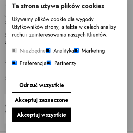
LUBLIN
Ta strona używa plików cookies
ul. Anny Walentynowicz 26
Używamy plików cookie dla wygody
20-328 Lublin
Użytkowników strony, a także w celach analizy
ruchu i zainteresowania naszych Klientów.
81 745 9630
81 745 9631
lublin@innemeble.pl
Niezbędne
Analityka
Marketing
GODZINY OTWARCIA : Poniedziałek - Sobota 10.00 - 18.00
Preferencje
Partnerzy
Odwiedź salon meblowy Lublin →
Odrzuć wszystkie
Akceptuj zaznaczone
Akceptuj wszystkie