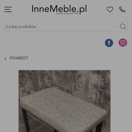
Ulubione
Kontakt
Menu
Szukaj produktów
Szukaj
Facebook
Instagr
POWRÓT