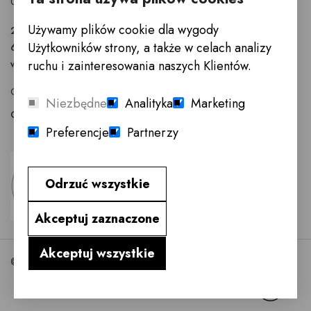
02-819 Warszawa
Używamy plików cookie dla wygody
22 855 40 97
Użytkowników strony, a także w celach analizy
601 777 299
warszawa@innemeble.pl
ruchu i zainteresowania naszych Klientów.
GODZINY OTWARCIA : Poniedziałek -Sobota 10.00 - 18.00
Niezbędne
Analityka
Marketing
Odwiedź salon meblowy Warszawa →
Preferencje
Partnerzy
Odrzuć wszystkie
Akceptuj zaznaczone
Akceptuj wszystkie
©2026 InneMeble.pl