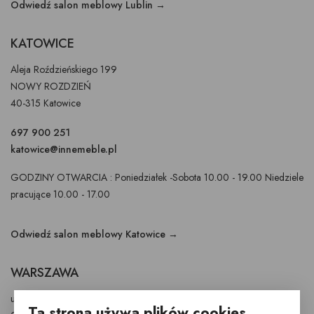
Odwiedź salon meblowy Lublin →
KATOWICE
Aleja Roździeńskiego 199
NOWY ROZDZIEŃ
40-315 Katowice
697 900 251
katowice@innemeble.pl
GODZINY OTWARCIA : Poniedziałek -Sobota 10.00 - 19.00 Niedziele
pracujące 10.00 - 17.00
Odwiedź salon meblowy Katowice →
WARSZAWA
ul. Puławska 326 - budynek Enel-Med
Ta strona używa plików cookies