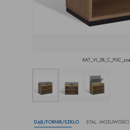
KAT_VI_28_C_PUC_szaf
DĄB/FORNIR/SZKŁO
STAL -MOŻLIWOŚCI