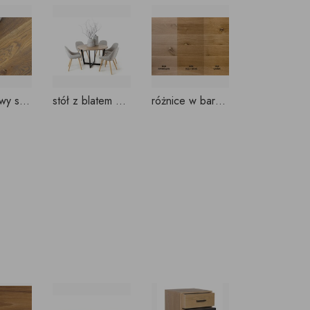
blat dębowy szarzony
stół z blatem dębowym, kolor szary, model wg. projektów klientów
różnice w barwie po zastosowaniu lakieru czy wosku/oleju