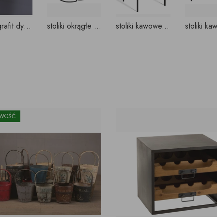
szkło grafit dymiony
stoliki okrągłe z blatami szklanymi NA WYMIAR
stoliki kawowe, niskie z blatami szklanymi NA WYMIAR
WOŚĆ