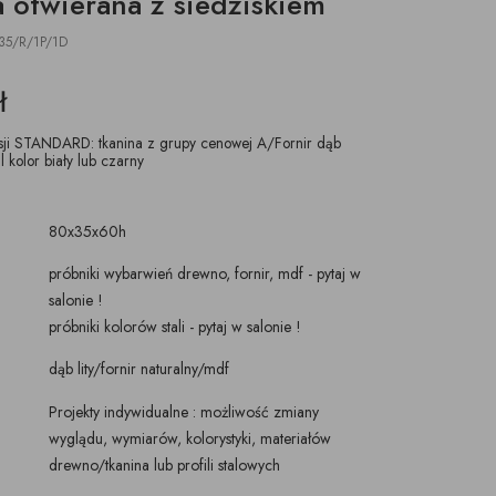
a otwierana z siedziskiem
ŚWIECZKI, LAMPIONY
TKANINY, SKÓRY
pufy na wymiar
35/R/1P/1D
ł
ji STANDARD: tkanina z grupy cenowej A/Fornir dąb
l kolor biały lub czarny
80x35x60h
próbniki wybarwień drewno, fornir, mdf - pytaj w
salonie !
próbniki kolorów stali - pytaj w salonie !
dąb lity/fornir naturalny/mdf
Projekty indywidualne : możliwość zmiany
wyglądu, wymiarów, kolorystyki, materiałów
drewno/tkanina lub profili stalowych