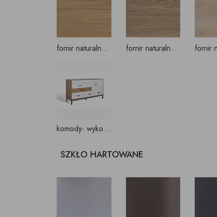
fornir naturalny - dąb
fornir naturalny- dąb lekko szarzony
komody- wykonujemy projekty indywidualne NA WYMIAR
SZKŁO HARTOWANE