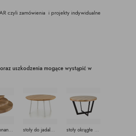
R czyli zamówienia i projekty indywidualne
u oraz uszkodzenia mogące wystąpić w
blaty wykonane z naturalnego dębu, okrągłe
stoły do jadalni okrągłe wg. projektów indywidualnych
stoły okrągłe na stalowych nogach do salonów NA WYMIAR