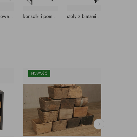
stoliki kawowe, niskie z blatami szklanymi NA WYMIAR
konsolki i pomocniki z blatami szklanymi wg. projektów indywidualnych
stoły z blatami szklanymi wg. indywidualnych projektów
NOWOŚĆ
NOWOŚ
WKRÓTC
REZERWAC