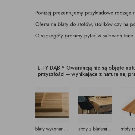
Poniżej prezentujemy przykładowe rodzaje 
Oferta na blaty do stołów, stolików czy na p
O szczegóły prosimy pytać w salonach Inne
LITY DĄB * Gwarancją nie są objęte na
przyszłości – wynikające z naturalnej p
blaty wykonane z naturalnego dębu
stoły z blatami Oflis - okorowane o naturalnych brzegach