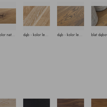
dąb- kolor naturalny szczotkowany
dąb - kolor lekko bielony
dąb - kolor lekko szarzony