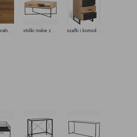
fornir naturalny - tek
stoliki niskie z szufladami, projekty indywidualne
szafki i komody NA WYMIAR