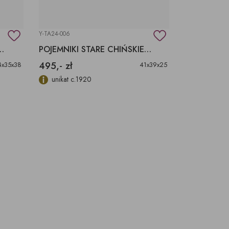
Y-TA24-006
YX-22-6249
WINO, SZUFLADY
POJEMNIKI STARE CHIŃSKIE PO RENOWACJI
495,- zł
1 790,- zł
4x35x38
41x39x25
unikat c.1920