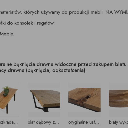
materiałów, których używamy do produkcji mebli NA WYMIA
ółki do konsolek i regałów.
 Meble.
turalne pęknięcia drewna widoczne przed zakupem blat
racy drewna (pęknięcia, odkształcenia).
stoły rozkładane z jednolitym blatem Oflis
blat dębowy z obliną
oryginalne usłojenie i charakter stołu