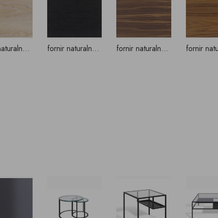
fornir naturalny - dąb lekko bielony
fornir naturalny - dąb kolor czarny
fornir naturalny - orzech