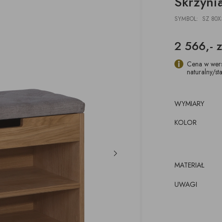
Skrzyni
DESKI
ŁAWKI
PODUSZKI, PLEDY,
AKCESORIA, TORBY,
E
E
POJEMNIKI
DYWANY
TACE
SYMBOL: SZ 80X
z pojemnikiem
CJE ŚCIENNE,
ŁÓŻKA
WKRÓTCE
kórze
CE
2 566,- z
KI
luźnym wymiennym
cem
Cena w wers
naturalny/sta
WYMIARY
KOLOR
MATERIAŁ
UWAGI