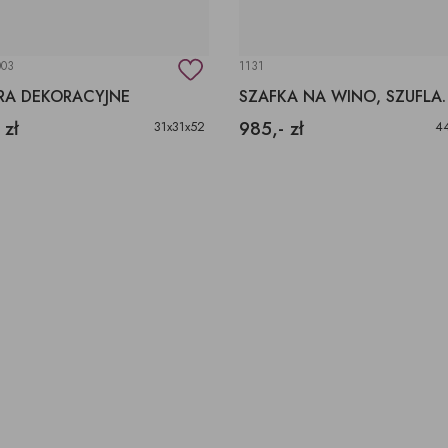
003
1131
RA DEKORACYJNE
SZAFKA NA 
 zł
985,- zł
31x31x52
4