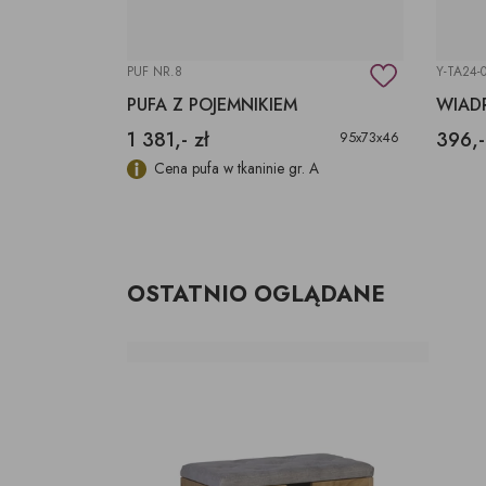
PUF NR.8
Y-TA24-
SKRZYNIA OTWIERANA Z SIEDZISKIEM
PUFA Z POJEMNIKIEM
WIAD
1 381,- zł
396,-
80x35x60h
95x73x46
: tkanina z
Cena pufa w tkaninie gr. A
 dąb
 lub czarny
OSTATNIO OGLĄDANE