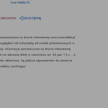
Inne Meble PL
LUBIONYCH
UDOSTĘPNIJ
rezentowane na stronie internetowej www.innemeble.pl
yglądem lub kolorystyką od modeli prezentowanych w
ży. Informacje zamieszczone na stronie internetowej
nie stanowią oferty w rozumieniu art. 66 par. 1 k.c. , a
kter reklamowy. Są jedynie zaproszeniem do zawarcia
Kodeksu cywilnego/.