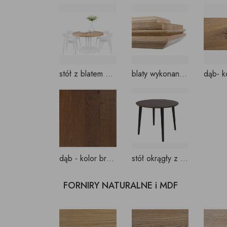
stół z blatem dębowym okrągły NA WYMIAR
blaty wykonane z dębu - przykładowe zakończenia blatów
dąb - kolor brązowy -MODERN
stół okrągły z dębowymi nogami
FORNIRY NATURALNE i MDF