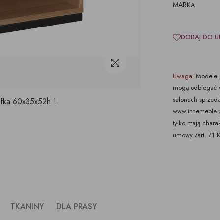
MARKA
DODAJ DO U
Uwaga!
Modele p
mogą odbiegać w
salonach sprzeda
ka 60x35x52h 1
www.innemeble.pl 
tylko mają chara
umowy /art. 71 
TKANINY
DLA PRASY