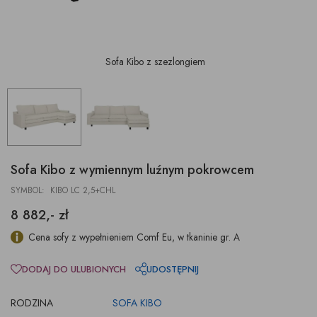
Sofa Kibo z szezlongiem
Sofa Kibo z wymiennym luźnym pokrowcem
SYMBOL: KIBO LC 2,5+CHL
8 882,- zł
Cena sofy z wypełnieniem Comf Eu, w tkaninie gr. A
DODAJ DO ULUBIONYCH
UDOSTĘPNIJ
RODZINA
SOFA KIBO