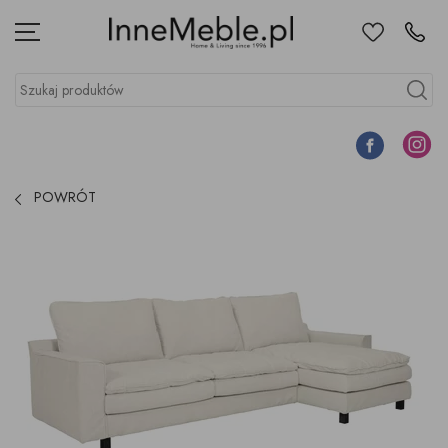
Ulubione
Kontakt
Menu
Szukaj produktów
Szukaj
Facebook
Instagr
POWRÓT