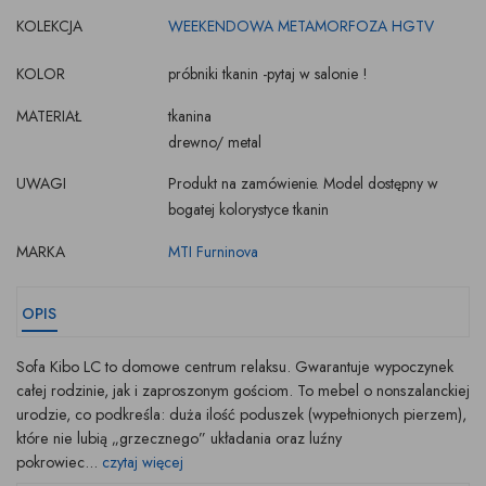
KOLEKCJA
WEEKENDOWA METAMORFOZA HGTV
KOLOR
próbniki tkanin -pytaj w salonie !
MATERIAŁ
tkanina
drewno/ metal
UWAGI
Produkt na zamówienie. Model dostępny w
bogatej kolorystyce tkanin
MARKA
MTI Furninova
OPIS
Sofa Kibo LC to domowe centrum relaksu. Gwarantuje wypoczynek
całej rodzinie, jak i zaproszonym gościom. To mebel o nonszalanckiej
urodzie, co podkreśla: duża ilość poduszek (wypełnionych pierzem),
które nie lubią „grzecznego” układania oraz luźny
pokrowiec...
czytaj więcej