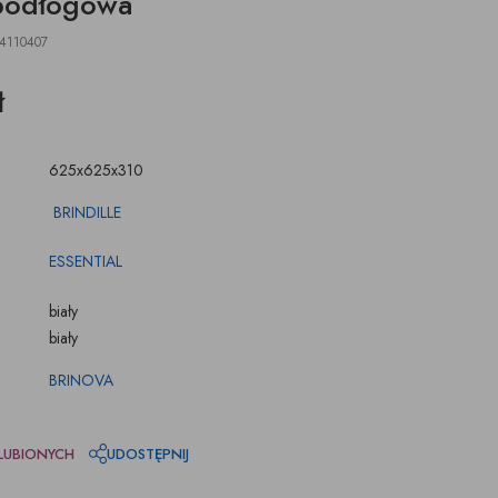
podłogowa
ŚWIECZKI, LAMPIONY
TKANINY, SKÓRY
pufy na wymiar
4110407
ł
625x625x310
BRINDILLE
ESSENTIAL
biały
biały
BRINOVA
LUBIONYCH
UDOSTĘPNIJ