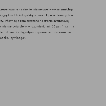
rezentowane na stronie internetowej www.innemeble.pl
yglądem lub kolorystyką od modeli prezentowanych w
ży. Informacje zamieszczone na stronie internetowej
nie stanowią oferty w rozumieniu art. 66 par. 1 k.c. , a
kter reklamowy. Są jedynie zaproszeniem do zawarcia
Kodeksu cywilnego/.