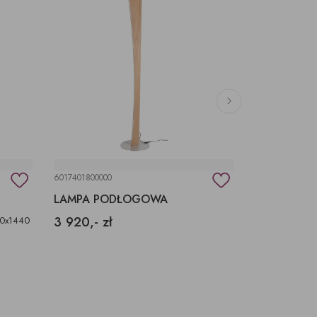
6017401800000
90181!
LAMPA PODŁOGOWA
3 920,- zł
4
3
0x1440
998,-
9
zł
zł