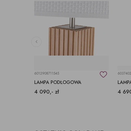
6012908711545
6037402
LAMPA PODŁOGOWA
LAMP
4 090,- zł
4 690
625x625x310