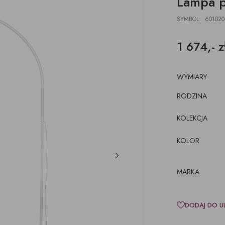
Lampa 
DESKI
ŁAWKI
PODUSZKI, PLEDY,
AKCESORIA, TORBY,
E
E
POJEMNIKI
DYWANY
TACE
SYMBOL: 601020
z pojemnikiem
CJE ŚCIENNE,
ŁÓŻKA
WKRÓTCE
kórze
CE
1 674,- z
KI
luźnym wymiennym
cem
WYMIARY
RODZINA
KOLEKCJA
KOLOR
MARKA
DODAJ DO U