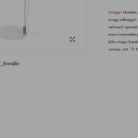
Uwaga!
Modele p
mogą odbiegać w
salonach sprzeda
www.innemeble.pl 
tylko mają chara
umowy /art. 71 
Brindille