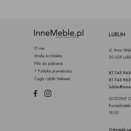
LUBLIN
O nas
ul. Anny Wa
Strefa Architekta
20-328 Lubl
Pliki do pobrania
* Polityka prywatności
81 745 963
Cegły i płytki Nelissen
81 745 963
lublin@inn
Facebook
Instagram
GODZINY O
Poniedziałek
18.00
Odwiedź s