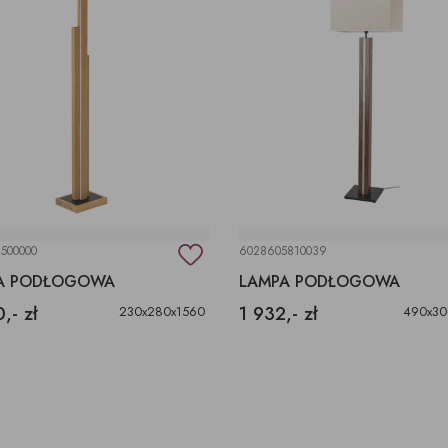
500000
6028605810039
A PODŁOGOWA
LAMPA PODŁOGOWA
,- zł
1 932,- zł
230x280x1560
490x30