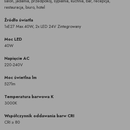
salon, jadalnia, przedpokój, sypialnia, kuchnia, bar, recepcja,
restauracja, biuro, hotel
Żródło światła
1xE27 Max.40W, 2x LED 24V Zintegrowany
Moc LED
40W
Napięcie AC
220-240V
Moc świetlna lm
527lm
Temperatura barwowa K
3000K
Współczynnik oddawania barw CRI
CRI ≥ 80