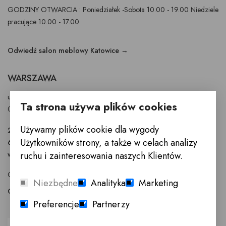
GODZINY OTWARCIA : Poniedziałek -Sobota 10.00 - 19.00 Niedziele
pracujące 10.00 - 17.00
Odwiedź salon meblowy Katowice →
WARSZAWA
ul. Puławska 326 - budynek Enel-Med
Ta strona używa plików cookies
02-819 Warszawa
Używamy plików cookie dla wygody
22 855 40 97
Użytkowników strony, a także w celach analizy
601 777 299
ruchu i zainteresowania naszych Klientów.
warszawa@innemeble.pl
GODZINY OTWARCIA : Poniedziałek -Sobota 10.00 - 18.00
Niezbędne
Analityka
Marketing
Odwiedź salon meblowy Warszawa →
Preferencje
Partnerzy