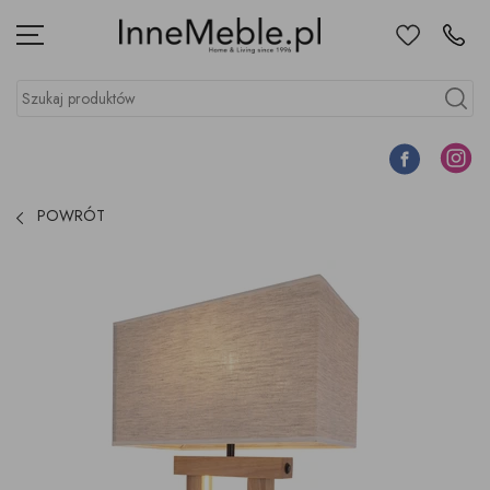
Ulubione
Kontakt
Menu
Szukaj produktów
Szukaj
Facebook
Instagr
POWRÓT