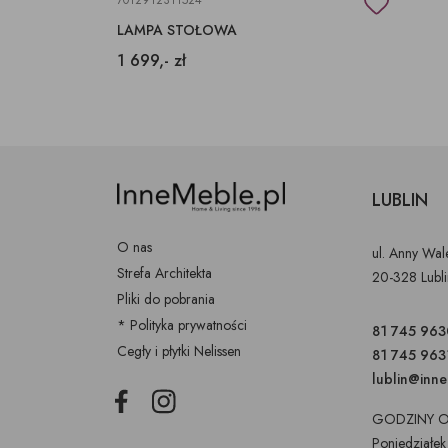
7012912311524
LAMPA STOŁOWA
1 699,- zł
LUBLIN
O nas
ul. Anny Wa
Strefa Architekta
20-328 Lubl
Pliki do pobrania
* Polityka prywatności
81 745 963
Cegły i płytki Nelissen
81 745 963
lublin@inn
Facebook
Instagram
GODZINY O
Poniedziałek