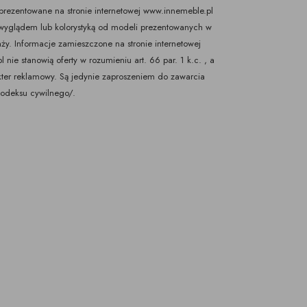
rezentowane na stronie internetowej www.innemeble.pl
yglądem lub kolorystyką od modeli prezentowanych w
ży. Informacje zamieszczone na stronie internetowej
nie stanowią oferty w rozumieniu art. 66 par. 1 k.c. , a
kter reklamowy. Są jedynie zaproszeniem do zawarcia
Kodeksu cywilnego/.