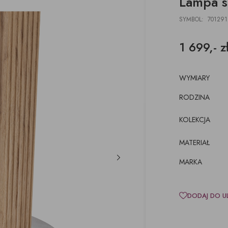
Lampa s
DESKI
ŁAWKI
PODUSZKI, PLEDY,
AKCESORIA, TORBY,
E
E
POJEMNIKI
DYWANY
TACE
SYMBOL: 701291
z pojemnikiem
CJE ŚCIENNE,
ŁÓŻKA
WKRÓTCE
kórze
CE
1 699,- z
KI
luźnym wymiennym
cem
WYMIARY
RODZINA
KOLEKCJA
MATERIAŁ
MARKA
DODAJ DO U