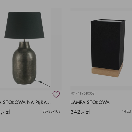
7017419510052
LAMPA STOŁOWA NA PĘKATEJ PODSTAWIE Z CZARNYM ABAŻUREM.
LAMPA STOŁOWA
,- zł
342,- zł
38x38x103
145x