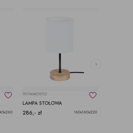
7017404010722
7012912311524
LAMPA STOŁOWA
LAMPA ST
286,- zł
1 699,- zł
145x260
160x160x220