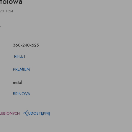
tołowa
ŚWIECZKI, LAMPIONY
TKANINY, SKÓRY
pufy na wymiar
2311524
ł
360x240x625
RIFLET
PREMIUM
metal
BRINOVA
LUBIONYCH
UDOSTĘPNIJ