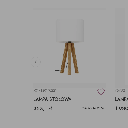
7017420110221
76792
LAMPA STOŁOWA
353,- zł
1 980
240x240x360