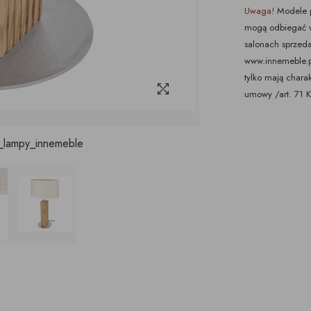
Uwaga!
Modele p
mogą odbiegać w
salonach sprzeda
www.innemeble.pl 
tylko mają chara
umowy /art. 71 
_lampy_innemeble