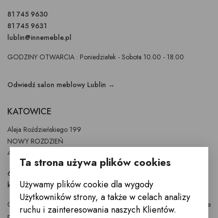
81 745 9630
81 745 9631
lublin@innemeble.pl
GODZINY OTWARCIA : Poniedziałek - Sobota 10.00 - 18.00
Odwiedź salon meblowy Lublin →
KATOWICE
Aleja Roździeńskiego 199
NOWY ROZDZIEŃ
40-315 Katowice
Ta strona używa plików cookies
697 900 251
Używamy plików cookie dla wygody
katowice@innemeble.pl
Użytkowników strony, a także w celach analizy
GODZINY OTWARCIA : Poniedziałek -Sobota 10.00 - 19.00 Niedziele
ruchu i zainteresowania naszych Klientów.
pracujące 10.00 - 17.00