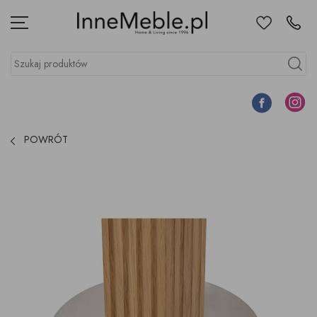
Ulubione
Kontakt
Menu
Szukaj produktów
Szukaj
Facebook
Instagr
POWRÓT