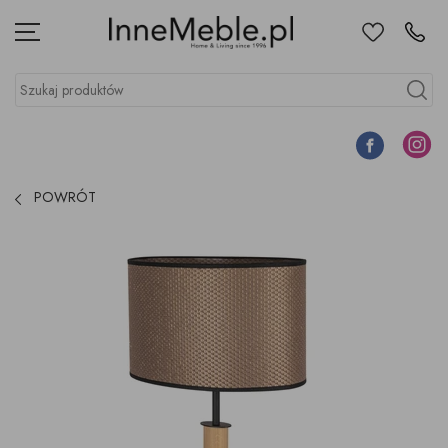
Ulubione
Kontakt
Menu
Szukaj produktów
Szukaj
Facebook
Instagr
POWRÓT