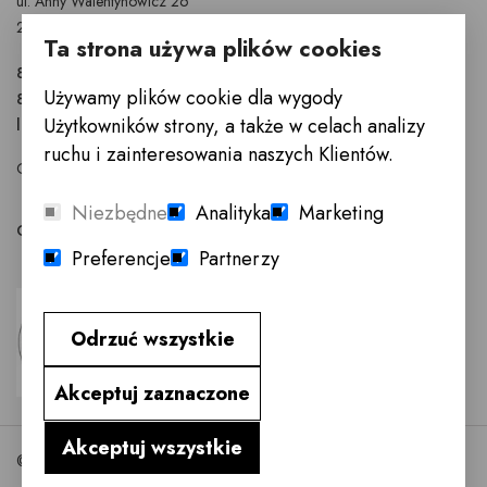
ul. Anny Walentynowicz 26
20-328 Lublin
Ta strona używa plików cookies
81 745 9630
Używamy plików cookie dla wygody
81 745 9631
Użytkowników strony, a także w celach analizy
lublin@innemeble.pl
ruchu i zainteresowania naszych Klientów.
GODZINY OTWARCIA : Poniedziałek - Sobota 10.00 - 18.00
Niezbędne
Analityka
Marketing
Odwiedź salon meblowy Lublin →
Preferencje
Partnerzy
Odrzuć wszystkie
Akceptuj zaznaczone
Akceptuj wszystkie
©2026 InneMeble.pl