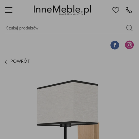
Ulubione
Kontakt
Menu
Szukaj produktów
Szukaj
Facebook
Instagr
POWRÓT