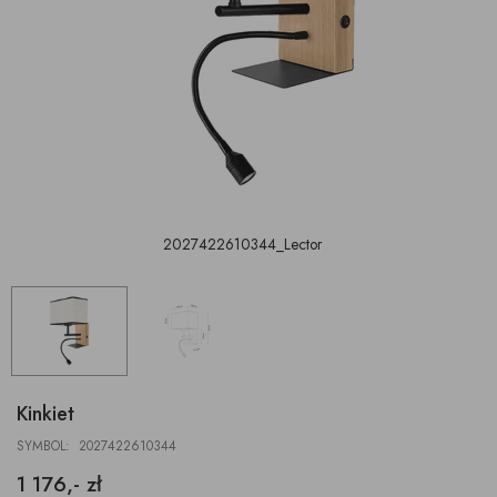
2027422610344_Lector
Kinkiet
SYMBOL: 2027422610344
1 176,- zł