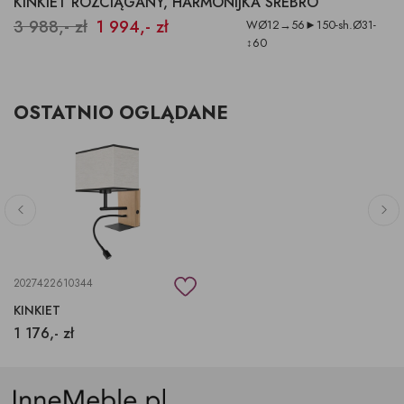
KINKIET ROZCIĄGANY, HARMONIJKA SREBRO
3 988,- zł
1 994,- zł
WØ12→56►150-sh.Ø31-
↕60
OSTATNIO OGLĄDANE
2027422610344
KINKIET
1 176,- zł