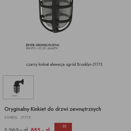
czarny kinkiet elewacja ogród Brooklyn-31173
Oryginalny Kinkiet do drzwi zewnętrznych
SYMBOL: 31173!
- 35
1 363,- zł
885,- zł