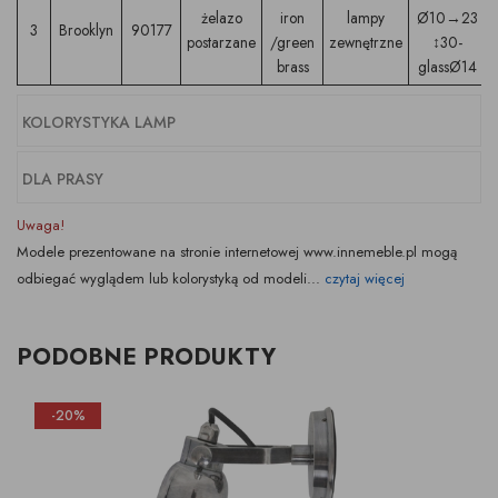
żelazo
iron
lampy
Ø10→23
3
Brooklyn
90177
postarzane
/green
zewnętrzne
↕30-
brass
glassØ14
KOLORYSTYKA LAMP
DLA PRASY
Uwaga!
Modele prezentowane na stronie internetowej www.innemeble.pl mogą
odbiegać wyglądem lub kolorystyką od modeli...
czytaj więcej
PODOBNE PRODUKTY
-20%