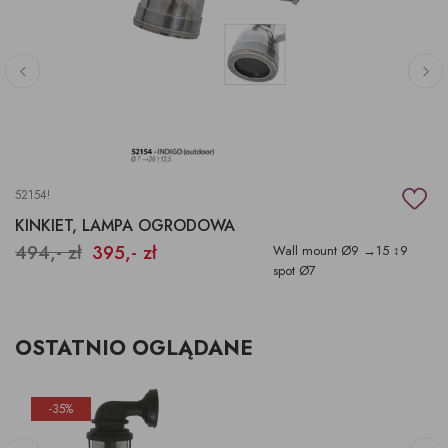
52154!
KINKIET, LAMPA OGRODOWA
494,- zł
395,- zł
Wall mount Ø9 →15 ↕9
spot Ø7
OSTATNIO OGLĄDANE
-35%