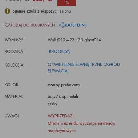
%
ostatnie sztuki z ekspozycji salonu
DODAJ DO ULUBIONYCH
UDOSTĘPNIJ
WYMIARY
Wall Ø10→23 ↕30-glassØ14
RODZINA
BROOKLYN
OŚWIETLENIE ZEWNĘTRZNE OGRÓD
KOLEKCJA
ELEWACJA
KOLOR
czarny postarzany
MATERIAŁ
brąz/ stop metali
szkło
UWAGI
WYPRZEDAŻ!
Oferta ważna do wyczerpania stanów
magazynowych.