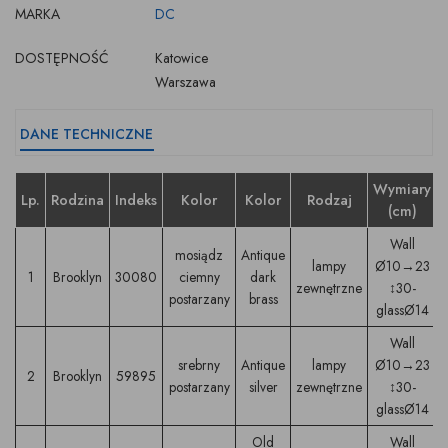
MARKA
DC
DOSTĘPNOŚĆ
Katowice
Warszawa
DANE TECHNICZNE
Wymiary
Lp.
Rodzina
Indeks
Kolor
Kolor
Rodzaj
(cm)
Wall
mosiądz
Antique
lampy
Ø10→23
1
Brooklyn
30080
ciemny
dark
zewnętrzne
↕30-
postarzany
brass
glassØ14
Wall
srebrny
Antique
lampy
Ø10→23
2
Brooklyn
59895
postarzany
silver
zewnętrzne
↕30-
glassØ14
Old
Wall