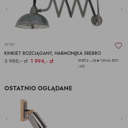
59155!
KINKIET ROZCIĄGANY, HARMONIJKA SREBRO
3 988,- zł
1 994,- zł
WØ12→56►150-sh.Ø31-
↕60
OSTATNIO OGLĄDANE