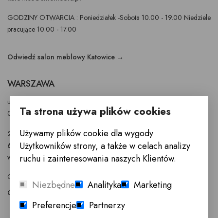
GODZINY OTWARCIA : Poniedziałek -Sobota 10.00 - 19.00 Niedziele
pracujące 10.00 - 17.00
Odwiedź salon meblowy Katowice →
WARSZAWA
ul. Puławska 326 - budynek Enel-Med
Ta strona używa plików cookies
02-819 Warszawa
Używamy plików cookie dla wygody
22 855 40 97
Użytkowników strony, a także w celach analizy
601 777 299
ruchu i zainteresowania naszych Klientów.
warszawa@innemeble.pl
GODZINY OTWARCIA : Poniedziałek -Sobota 10.00 - 18.00
Niezbędne
Analityka
Marketing
Odwiedź salon meblowy Warszawa →
Preferencje
Partnerzy