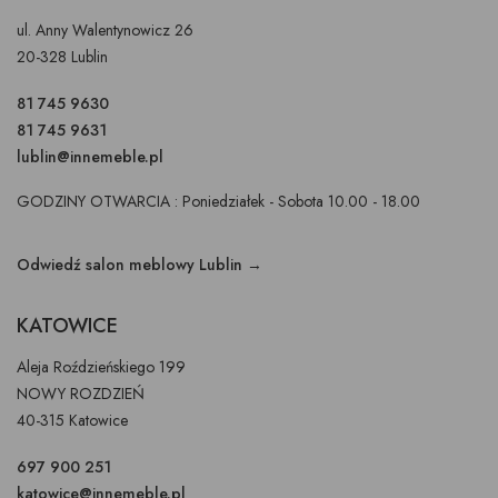
ul. Anny Walentynowicz 26
20-328 Lublin
81 745 9630
81 745 9631
lublin@innemeble.pl
GODZINY OTWARCIA : Poniedziałek - Sobota 10.00 - 18.00
Odwiedź salon meblowy Lublin →
KATOWICE
Aleja Roździeńskiego 199
NOWY ROZDZIEŃ
40-315 Katowice
697 900 251
katowice@innemeble.pl