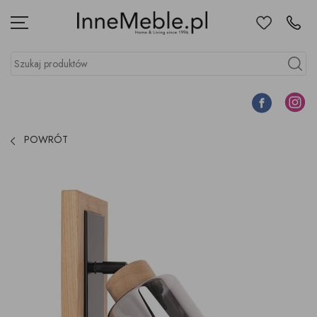
Ulubione
Kontakt
Menu
Szukaj produktów
Szukaj
Facebook
Instagr
POWRÓT