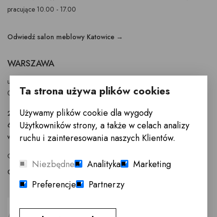
pracujące 10.00 - 17.00
Odwiedź salon meblowy Katowice →
WARSZAWA
ul. Puławska 326 - budynek Enel-Med
Ta strona używa plików cookies
02-819 Warszawa
Używamy plików cookie dla wygody
22 855 40 97
Użytkowników strony, a także w celach analizy
601 777 299
ruchu i zainteresowania naszych Klientów.
warszawa@innemeble.pl
GODZINY OTWARCIA : Poniedziałek -Sobota 10.00 - 18.00
Niezbędne
Analityka
Marketing
Odwiedź salon meblowy Warszawa →
Preferencje
Partnerzy