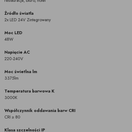
restauracja, biuro, hotel
Żródło światła
2x LED 24V Zintegrowany
Moc LED
48W
Napięcie AC
220-240V
Moc świetlna lm
3375lm
Temperatura barwowa K
3000K
Współczynnik oddawania barw CRI
CRI ≥ 80
Klasa szczelności IP