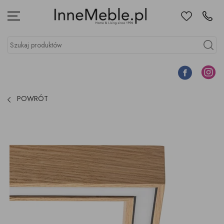
Ulubione
Kontakt
Menu
Szukaj produktów
Szukaj
Facebook
Instagr
POWRÓT