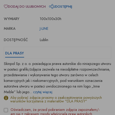
DODAJ DO ULUBIONYCH
UDOSTĘPNIJ
WYMIARY
100x100x30h
MARKA
J-LINE
DOSTĘPNOŚĆ
Lublin
DLA PRASY
Skinpol Sp. z o. o. posiadająca prawa autorskie do niniejszego utworu
w postaci grafiki/zdjęcia zezwala na nieodpłatne rozpowszechnianie,
przedstawianie i wykonywanie tego utworu zarówno w celach
komercyjnych jak i niekomercyjnych, pod warunkiem oznaczenia
autorstwa utworu w postaci uwidocznionego na nim logo „Inne
Meble” lub jego...
czytaj więcej
Aby pobrać zdjęcia prosimy o zaakceptowanie powyższych
warunków korzystania z materiałów "DLA PRASY"
Oświadczam, że przed pobraniem zdjęcia zapoznałem/-
am się z zakresem zgody właściciela praw autorskich