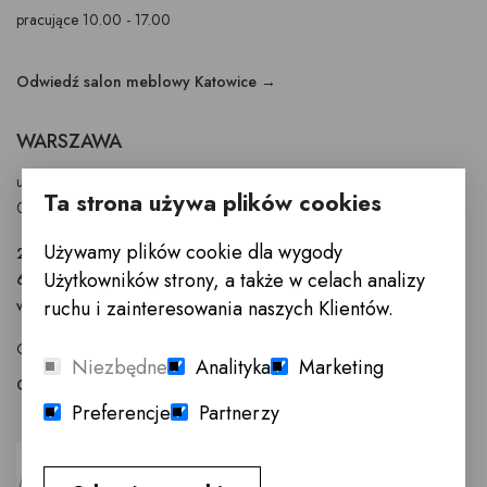
pracujące 10.00 - 17.00
Odwiedź salon meblowy Katowice →
WARSZAWA
ul. Puławska 326 - budynek Enel-Med
Ta strona używa plików cookies
02-819 Warszawa
Używamy plików cookie dla wygody
22 855 40 97
Użytkowników strony, a także w celach analizy
601 777 299
ruchu i zainteresowania naszych Klientów.
warszawa@innemeble.pl
GODZINY OTWARCIA : Poniedziałek -Sobota 10.00 - 18.00
Niezbędne
Analityka
Marketing
Odwiedź salon meblowy Warszawa →
Preferencje
Partnerzy