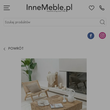
Ulubione
Kontakt
Menu
Szukaj produktów
Szukaj
Facebook
Instagr
POWRÓT