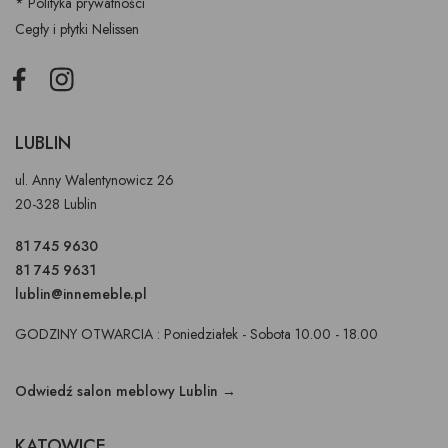
* Polityka prywatności
Cegły i płytki Nelissen
Facebook
Instagram
LUBLIN
ul. Anny Walentynowicz 26
20-328 Lublin
81 745 9630
81 745 9631
lublin@innemeble.pl
GODZINY OTWARCIA : Poniedziałek - Sobota 10.00 - 18.00
Odwiedź salon meblowy Lublin →
KATOWICE