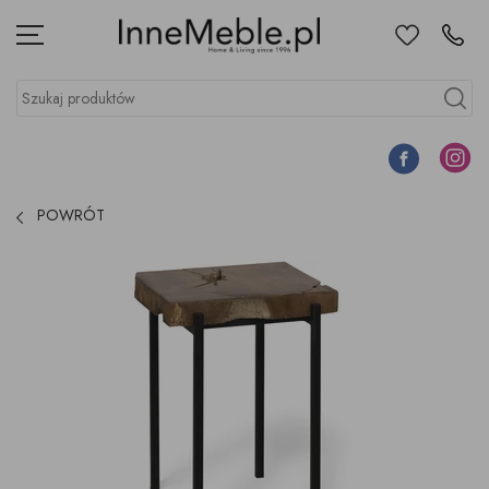
Ulubione
Kontakt
Menu
Szukaj produktów
Szukaj
Facebook
Instagr
POWRÓT