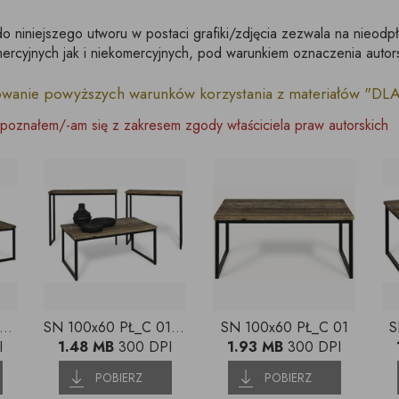
do niniejszego utworu w postaci grafiki/zdjęcia zezwala na nieodp
rcyjnych jak i niekomercyjnych, pod warunkiem oznaczenia autor
owanie powyższych warunków korzystania z materiałów "D
poznałem/-am się z zakresem zgody właściciela praw autorskich
 100x60 PŁ_C + SN 60x60 PŁ_C aranz 5
SN 100x60 PŁ_C 01 +2szt x KNU 120x30_PŁC_C aranz2
SN 100x60 PŁ_C 01
S
I
1.48 MB
300 DPI
1.93 MB
300 DPI
POBIERZ
POBIERZ