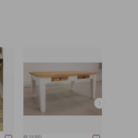
-50%
BB 33/BIEL
19407!