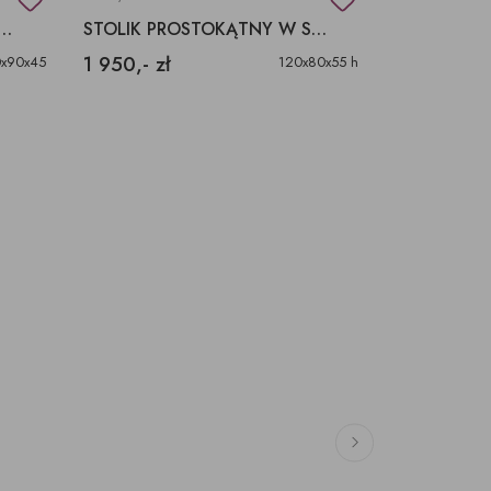
 CZARNY STOLIK KORZEŃ 90 CM
STOLIK PROSTOKĄTNY W STYLU SKANDYNAWSKIM,
1 950,- zł
2 390,- zł
x90x45
120x80x55 h
Uszkodzony