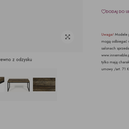
DODAJ DO U
Uwaga!
Modele p
mogą odbiegać w
salonach sprzeda
www.innemeble.pl 
drewno z odzysku
tylko mają chara
umowy /art. 71 