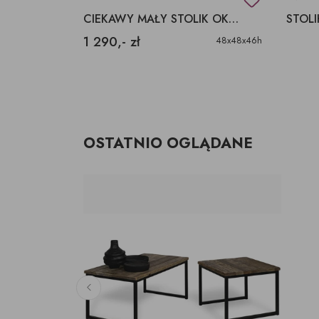
NISKI STOLIK, STOLIK DO SALONU
CIEKAWY MAŁY STOLIK OKRĄGŁY LITE DREWNO
1 290,- zł
100x60x50h
48x48x46h
OSTATNIO OGLĄDANE