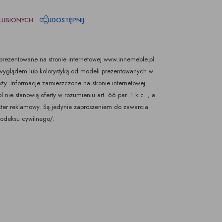
LUBIONYCH
UDOSTĘPNIJ
rezentowane na stronie internetowej www.innemeble.pl
yglądem lub kolorystyką od modeli prezentowanych w
ży. Informacje zamieszczone na stronie internetowej
nie stanowią oferty w rozumieniu art. 66 par. 1 k.c. , a
kter reklamowy. Są jedynie zaproszeniem do zawarcia
Kodeksu cywilnego/.