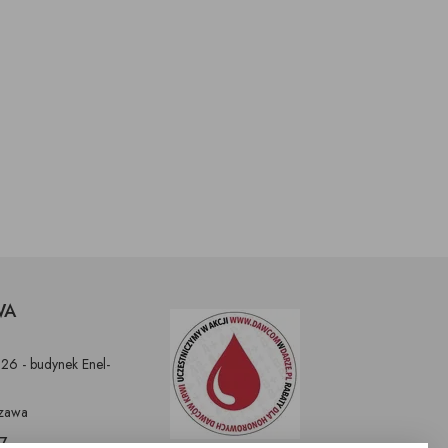
WA
326 - budynek Enel-
zawa
97