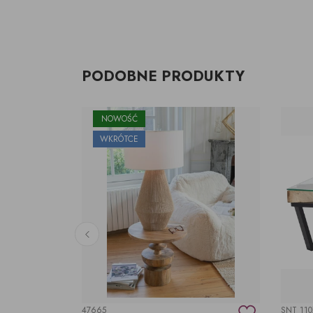
PODOBNE PRODUKTY
NOWOŚĆ
WKRÓTCE
47665
SNT 11