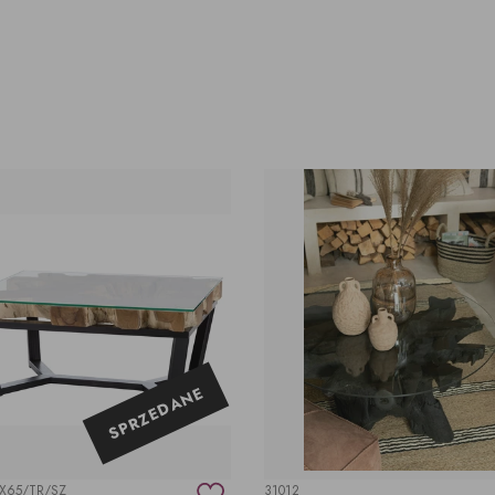
SPRZEDANE
0X65/TR/SZ
31012