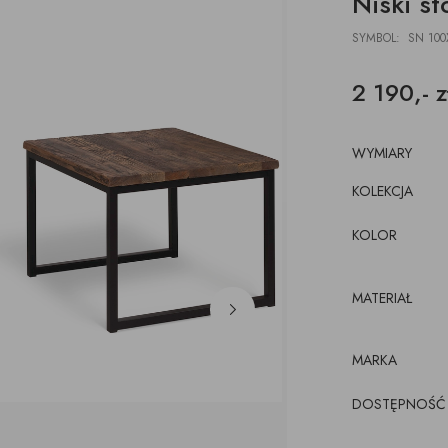
Niski st
DESKI
ŁAWKI
PODUSZKI, PLEDY,
AKCESORIA, TORBY,
E
E
POJEMNIKI
DYWANY
TACE
SYMBOL: SN 100
z pojemnikiem
CJE ŚCIENNE,
ŁÓŻKA
WKRÓTCE
kórze
CE
2 190,- z
KI
luźnym wymiennym
cem
WYMIARY
KOLEKCJA
KOLOR
MATERIAŁ
MARKA
DOSTĘPNOŚĆ