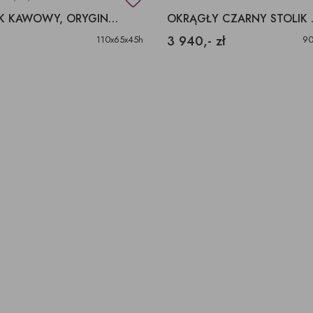
STOLIK KAWOWY, ORYGINALNY BLAT
OKRĄGŁY
3 940,- zł
110x65x45h
90