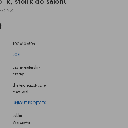
olik, stolik do salonu
ŚWIECZKI, LAMPIONY
TKANINY, SKÓRY
pufy na wymiar
X60 PŁ/C
ł
100x60x50h
LOE
czarny/naturalny
czarny
drewno egzotyczne
metal/stal
UNIQUE PROJECTS
Lublin
Warszawa