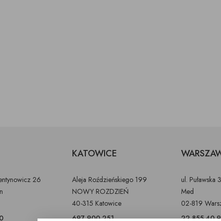
KATOWICE
WARSZA
lentynowicz 26
Aleja Roździeńskiego 199
ul. Puławska 
in
NOWY ROZDZIEŃ
Med
40-315 Katowice
02-819 Wars
0
697 900 251
22 855 40 