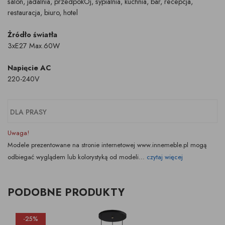
salon, jadalnia, przedpokÓj, sypialnia, kuchnia, bar, recepcja,
restauracja, biuro, hotel
Żródło światła
3xE27 Max.60W
Napięcie AC
220-240V
DLA PRASY
Uwaga!
Modele prezentowane na stronie internetowej www.innemeble.pl mogą
odbiegać wyglądem lub kolorystyką od modeli...
czytaj więcej
PODOBNE PRODUKTY
-25%