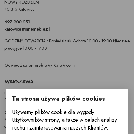
NOWY ROZDZIEŃ
40-315 Katowice
697 900 251
katowice@innemeble.pl
GODZINY OTWARCIA : Poniedziałek -Sobota 10.00 - 19.00 Niedziele
pracujące 10.00 - 17.00
Odwiedź salon meblowy Katowice →
WARSZAWA
ul. Puławska 326 - budynek Enel-Med
Ta strona używa plików cookies
02-819 Warszawa
Używamy plików cookie dla wygody
22 855 40 97
Użytkowników strony, a także w celach analizy
601 777 299
ruchu i zainteresowania naszych Klientów.
warszawa@innemeble.pl