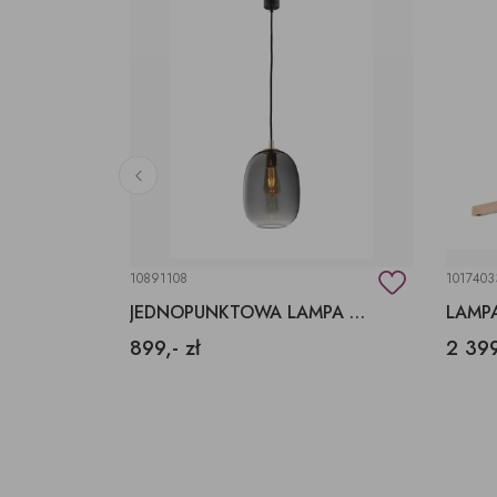
10891108
1017403
JEDNOPUNKTOWA LAMPA WISZĄCA
LAMP
899,- zł
2 399
790x390x260