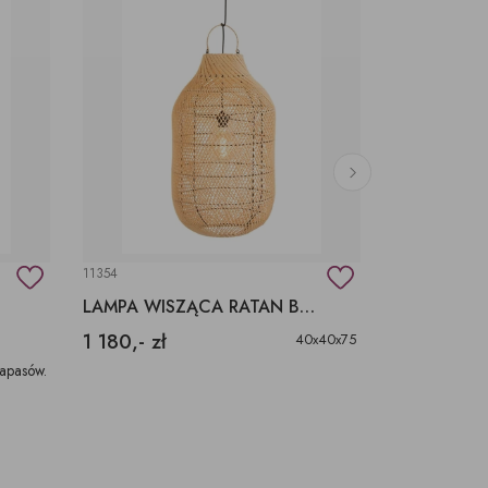
11354
8035635211245
LAMPA WISZĄCA RATAN BOHO
LAMPA WI
1 180,- zł
790,- zł
40x40x75
apasów.