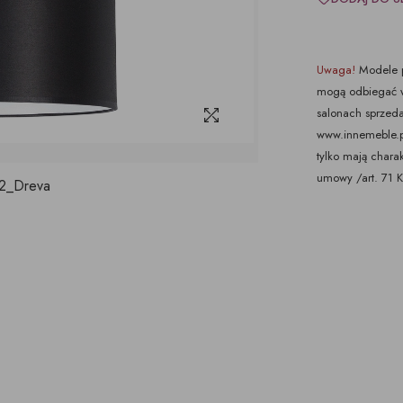
Uwaga!
Modele p
mogą odbiegać w
salonach sprzeda
www.innemeble.pl 
tylko mają chara
umowy /art. 71 
2_Dreva