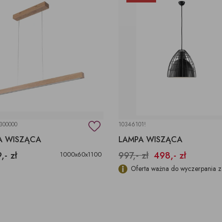
300000
10346101!
A WISZĄCA
LAMPA WISZĄCA
,- zł
997,- zł
498,- zł
1000x60x1100
Oferta ważna do wyczerpania z