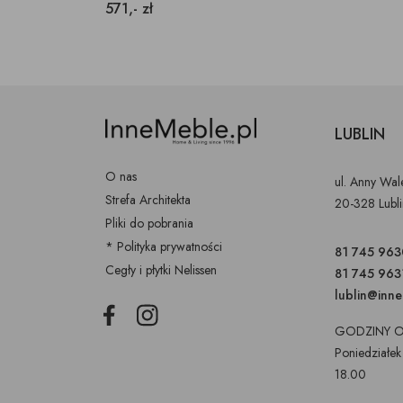
571,- zł
LUBLIN
O nas
ul. Anny Wa
Strefa Architekta
20-328 Lubl
Pliki do pobrania
* Polityka prywatności
81 745 963
Cegły i płytki Nelissen
81 745 963
lublin@inn
Facebook
Instagram
GODZINY O
Poniedziałek
18.00