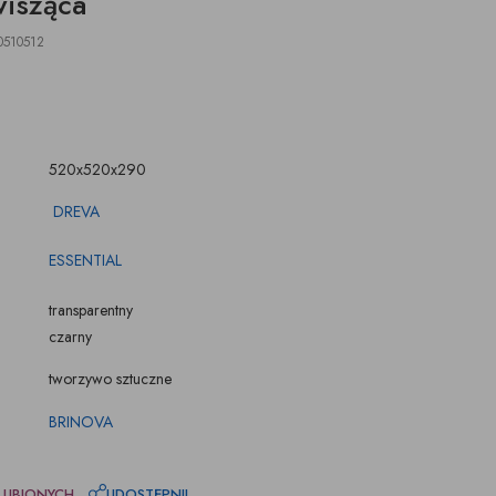
isząca
ŚWIECZKI, LAMPIONY
TKANINY, SKÓRY
pufy na wymiar
0510512
520x520x290
DREVA
ESSENTIAL
transparentny
czarny
tworzywo sztuczne
BRINOVA
LUBIONYCH
UDOSTĘPNIJ