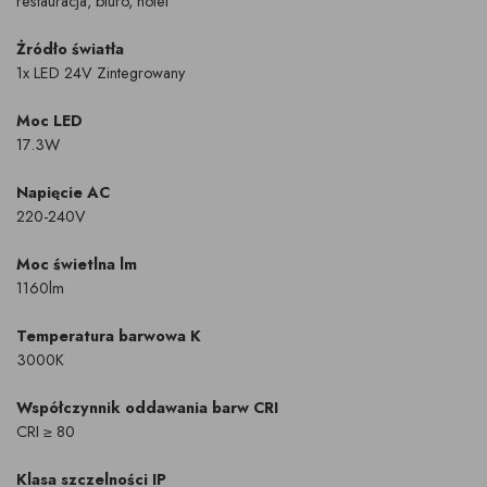
restauracja, biuro, hotel
Żródło światła
1x LED 24V Zintegrowany
Moc LED
17.3W
Napięcie AC
220-240V
Moc świetlna lm
1160lm
Temperatura barwowa K
3000K
Współczynnik oddawania barw CRI
CRI ≥ 80
Klasa szczelności IP