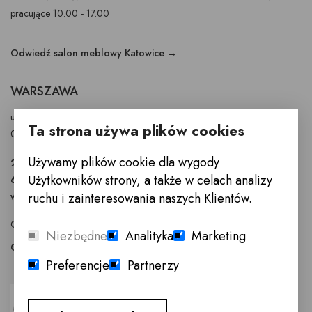
pracujące 10.00 - 17.00
Odwiedź salon meblowy Katowice →
WARSZAWA
ul. Puławska 326 - budynek Enel-Med
Ta strona używa plików cookies
02-819 Warszawa
Używamy plików cookie dla wygody
22 855 40 97
Użytkowników strony, a także w celach analizy
601 777 299
ruchu i zainteresowania naszych Klientów.
warszawa@innemeble.pl
GODZINY OTWARCIA : Poniedziałek -Sobota 10.00 - 18.00
Niezbędne
Analityka
Marketing
Odwiedź salon meblowy Warszawa →
Preferencje
Partnerzy