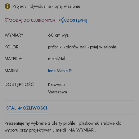
Projekty indywidualne - pytaj w salonie
DODAJ DO ULUBIONYCH
UDOSTĘPNIJ
WYMIARY
60 cm wys.
KOLOR
próbniki kolorów stali - pytaj w salonie !
MATERIAŁ
metal/stal
MARKA
Inne Meble PL
DOSTĘPNOŚĆ
Katowice
Warszawa
STAL -MOŻLIWOŚCI
Prezentujemy wybrane z oferty profile i płaskowniki stalowe do
wyboru przy projektowaniu mebli NA WYMIAR .