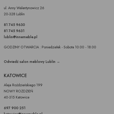
ul. Anny Walentynowicz 26
20-328 Lublin
81 745 9630
81 745 9631
lublin@innemeble.pl
GODZINY OTWARCIA : Poniedziałek - Sobota 10.00 - 18.00
Odwiedź salon meblowy Lublin →
KATOWICE
Aleja Roździeńskiego 199
NOWY ROZDZIEŃ
40-315 Katowice
697 900 251
katowice@innemeble.pl