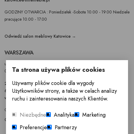
GODZINY OTWARCIA : Poniedziałek -Sobota 10.00 - 19.00 Niedziele
pracujące 10.00 - 17.00
Odwiedź salon meblowy Katowice →
WARSZAWA
ul. Puławska 326 - budynek Enel-Med
Ta strona używa plików cookies
02-819 Warszawa
Używamy plików cookie dla wygody
22 855 40 97
Użytkowników strony, a także w celach analizy
601 777 299
warszawa@innemeble.pl
ruchu i zainteresowania naszych Klientów.
GODZINY OTWARCIA : Poniedziałek -Sobota 10.00 - 18.00
Niezbędne
Analityka
Marketing
Odwiedź salon meblowy Warszawa →
Preferencje
Partnerzy