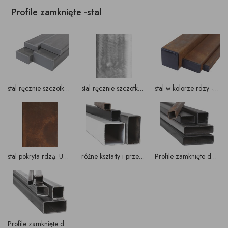
Profile zamknięte -stal
stal ręcznie szczotkowana - za dopłatą
stal ręcznie szczotkowana. Uwaga ! powierzchnia szczotkowana wykonywana jest ręcznie stąd nie jednolity wygląd po szczotkowaniu
stal w kolorze rdzy - za dopłatą
stal pokryta rdzą. Uwaga ! kolorystyka i natężenie koloru będzie nierównomierne ( różny skład stali, technika ręczna)
różne kształty i przekroje elementów stalowych do tworzenia wymarzonego mebla
Profile zamknięte do wyboru na nogi, podstawy, inne konstrukcje do mebli
Profile zamknięte do wyboru na nogi, podstawy, inne konstrukcje do mebli