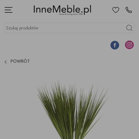
Ulubione
Kontakt
Menu
Szukaj produktów
Szukaj
Facebook
Instagr
POWRÓT