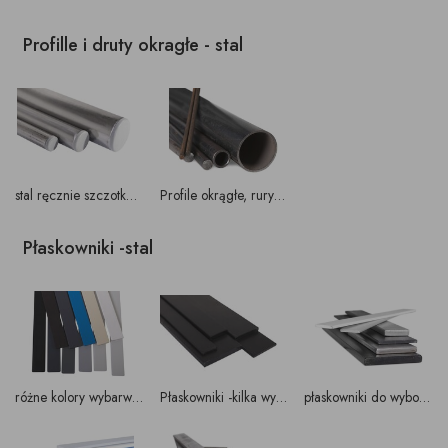
Profille i druty okragłe - stal
stal ręcznie szczotkowana - za dopłatą
Profile okrągłe, rury do wyboru
Płaskowniki -stal
różne kolory wybarwień stali
Płaskowniki -kilka wymiarów i grubości do wyboru
płaskowniki do wyboru także ręcznie szczotkowane