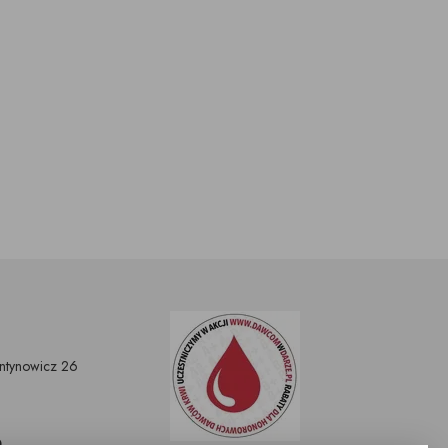
entynowicz 26
n
0