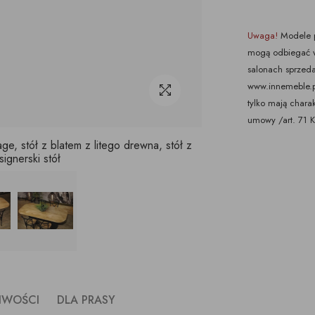
Uwaga!
Modele p
mogą odbiegać w
salonach sprzeda
www.innemeble.pl 
tylko mają chara
umowy /art. 71 
, stół z blatem z litego drewna, stół z
ignerski stół
LIWOŚCI
DLA PRASY