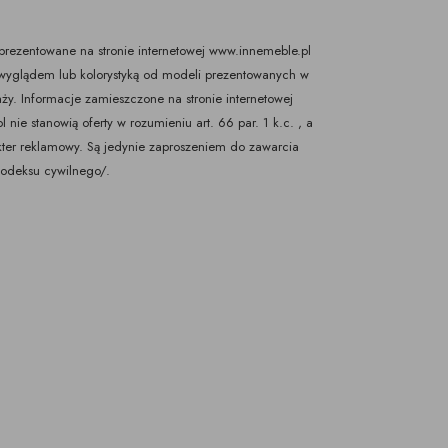
rezentowane na stronie internetowej www.innemeble.pl
yglądem lub kolorystyką od modeli prezentowanych w
ży. Informacje zamieszczone na stronie internetowej
nie stanowią oferty w rozumieniu art. 66 par. 1 k.c. , a
kter reklamowy. Są jedynie zaproszeniem do zawarcia
Kodeksu cywilnego/.