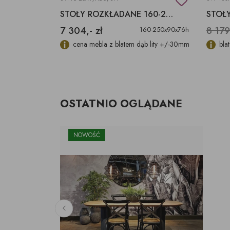
BLATY Z DREWNA EGZOTYCZNEGO SUAR, TEK
STOŁY ROZKŁADANE 160-250CM DO KUCHNI BLAT DĄB
7 304,- zł
8 179
różne
160-250x90x76h
m produkcie. O
cena mebla z blatem dąb lity +/-30mm
bla
OSTATNIO OGLĄDANE
NOWOŚĆ