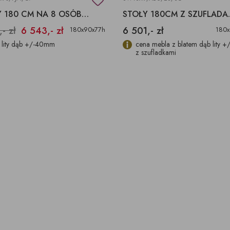
STOŁY 180 CM NA 8 OSÓB DĘBOWY METAL
STOŁY 180CM 
,- zł
6 543,- zł
6 501,- zł
180x90x77h
180x
t lity dąb +/-40mm
cena mebla z blatem dąb lity 
z szufladkami