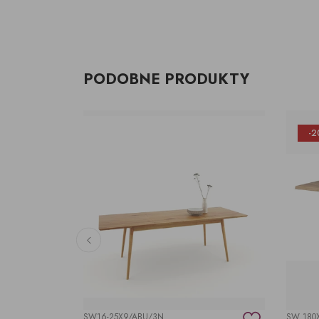
PODOBNE PRODUKTY
-2
SW16-25X9/ABU/3N
SW 180X