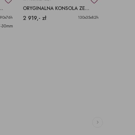
Z SZUFLADAMI 30MM GRUBOŚĆ BLATU
ORYGINALNA KONSOLA ZE STARYCH DRZWI
2 919,- zł
10 160,- z
90x76h
130x35x82h
+/-30mm