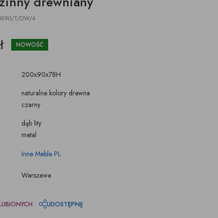
dzinny drewniany
ŚWIECZKI, LAMPIONY
TKANINY, SKÓRY
pufy na wymiar
0X90/T/OW/4
ł
NOWOŚĆ
200x90x78H
naturalne kolory drewna
czarny
dąb lity
metal
Inne Meble PL
Warszawa
LUBIONYCH
UDOSTĘPNIJ