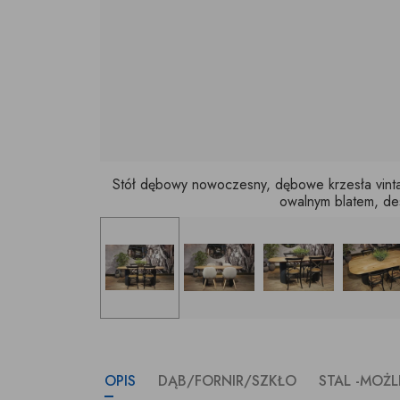
Stół dębowy nowoczesny, dębowe krzesła vintage
owalnym blatem, des
OPIS
DĄB/FORNIR/SZKŁO
STAL -MOŻ