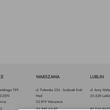
CE
WARSZAWA
LUBLIN
ieńskiego 199
ul. Puławska 326 - budynek Enel-
ul. Anny Wal
DZIEŃ
Med
20-328 Lubli
wice
02-819 Warszawa
51
22 855 40 97
81 745 963