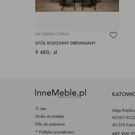
SW 200X90/T/OW/4
STÓŁ RODZINNY DREWNIANY
9 480,- zł
KATOWI
O nas
Aleja Roźdz
Strefa Architekta
NOWY ROZ
Pliki do pobrania
40-315 Kato
* Polityka prywatności
697 900 2