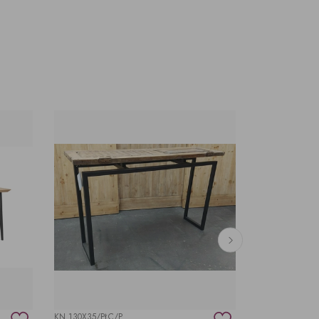
-20%
KN 130X35/PŁC/P
SWR160X90/PJ