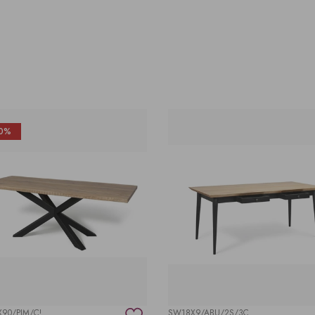
0%
90/PJM/C!
SW18X9/ABU/2S/3C