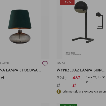
-50%
3 GR/BL
30965!
ZIELONA LAMPA STOŁOWA DO SYPIALNI
WYPRZEDAŻ LAMPA
 zł
924,-
462,-
Base 21,5 ↕50
Ø13
zł
zł
ostatnie sztuki z ekspozycji salo