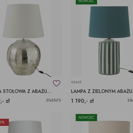
NOWOŚĆ
48449
LAMPA STOŁOWA Z ABAŻUREM
LAMPA Z ZI
,- zł
1 190,- zł
37x37x73
35
NOWOŚĆ
0%