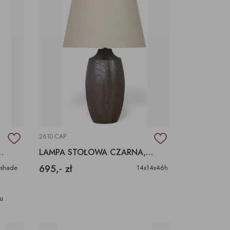
2610 CAP
 BIUROWA CZARNA
LAMPA STOŁOWA CZARNA, DREWNIANA LAMPA STOŁOWA
695,- zł
 shade
14x14x46h
nu