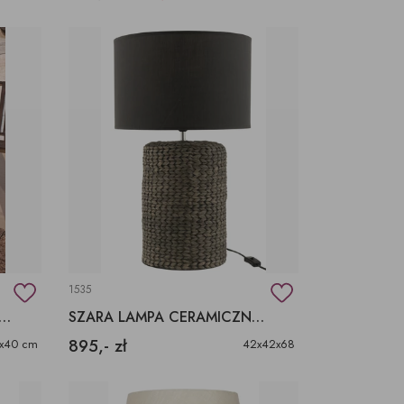
1535
 BIUROWA CZARNA, DREWNIANA LAMPA
SZARA LAMPA CERAMICZNA PLECIONKA
895,- zł
6x40 cm
42x42x68