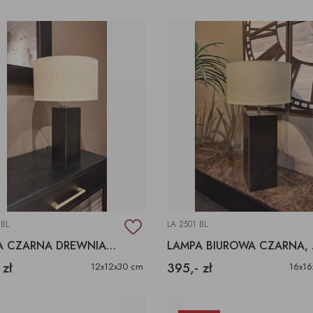
 BL
LA 2501 BL
LAMPA CZARNA DREWNIANA, LAMPA Z PRZETARCIAMI
LAMPA
 zł
395,- zł
12x12x30 cm
16x1