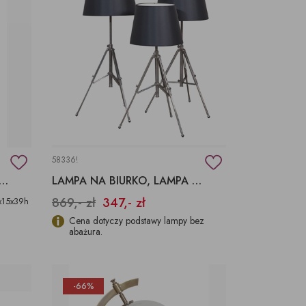
58336!
 STOŁOWA SREBRNA, ABAŻURY Z TKANINY
LAMPA NA BIURKO, LAMPA NA TRÓJNOGU
869,- zł
347,- zł
x15x39h
Cena dotyczy podstawy lampy bez
abażura.
-66%