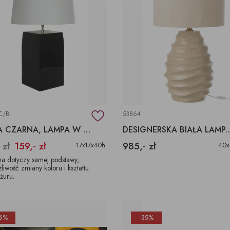
C/B!
53864
LAMPA CZARNA, LAMPA W POŁYSKU
DESIGNERSKA BIAŁA LAMPA STOŁOWA W 
 zł
159,- zł
985,- zł
17x17x40h
40x
a dotyczy samej podstawy,
liwość zmiany koloru i kształtu
żuru.
6%
-35%