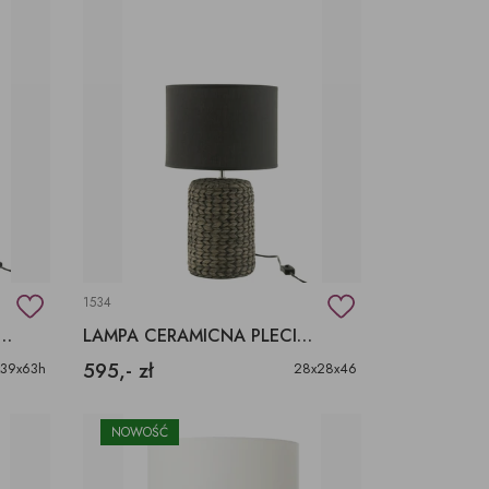
1534
ELONYM ABAŻUREM, LAMPA W PASY ZIELONA
LAMPA CERAMICNA PLECIONKA IMITACJA
595,- zł
x39x63h
28x28x46
NOWOŚĆ