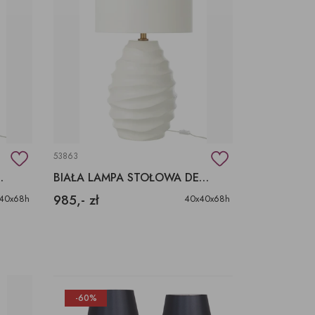
53863
STYLU MODERN ORGANIC
BIAŁA LAMPA STOŁOWA DESIGNERSKA
985,- zł
40x68h
40x40x68h
-60%