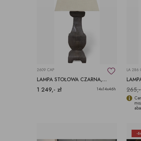
2609 CAP
LA 286 
LAMPA STOŁOWA CZARNA, DREWNIANA LAMPA STOŁOWA
1 249,- zł
265,-
14x14x46h
Cen
moż
aba
-6