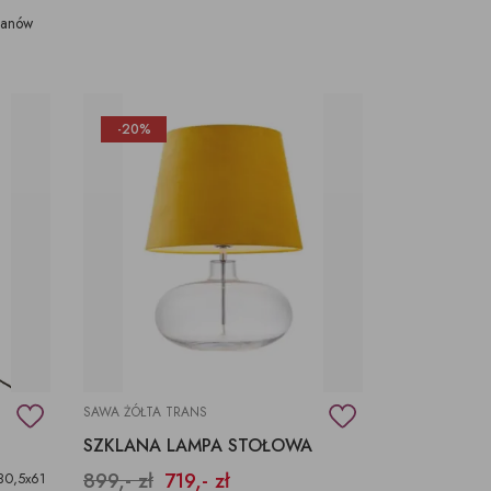
tanów
-20%
SAWA ŻÓŁTA TRANS
SZKLANA LAMPA STOŁOWA
899,- zł
719,- zł
30,5x61