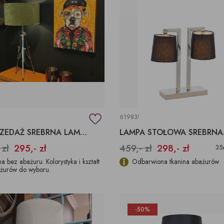
61983!
WYPRZEDAŻ SREBRNA LAMPA KLASYCZNY STATYW
LAMPA
 zł
295,- zł
459,- zł
298,- zł
35
a bez abażuru. Kolorystyka i kształt
Odbarwiona tkanina abażurów
żurów do wyboru.
-50%