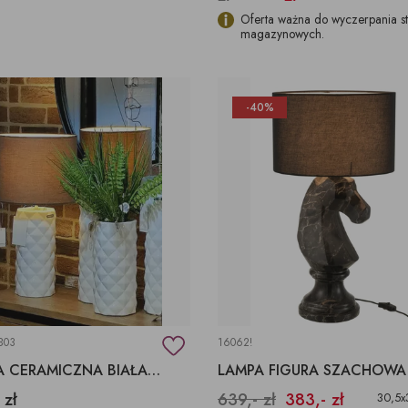
Oferta ważna do wyczerpania s
magazynowych.
-40%
B03
16062!
LAMPA CERAMICZNA BIAŁA MAŁA
LAMPA FIGURA SZACHOWA
 zł
639,- zł
383,- zł
30,5x