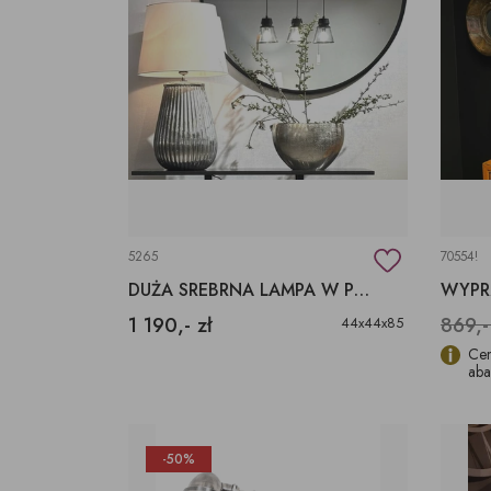
5265
70554!
DUŻA SREBRNA LAMPA W PRĄŻKI ABAŻUR BIAŁY
1 190,- zł
869,-
44x44x85
Cen
aba
-50%