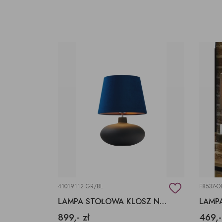
41019112 GR/BL
F8537-O
LAMPA STOŁOWA KLOSZ NIEBIESKI, KLOSZ ZIELONY
899,- zł
469,-