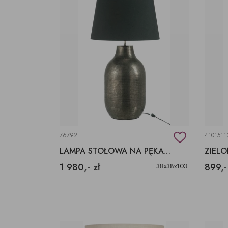
76792
4101511
LAMPA STOŁOWA NA PĘKATEJ PODSTAWIE Z CZARNYM ABAŻUREM.
1 980,- zł
899,-
38x38x103