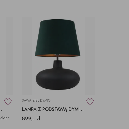
ŚWIECZKI, LAMPIONY
TKANINY, SKÓRY
pufy na wymiar
SAWA ZIEL DYMIO
ODĘ LAMPA BIUROWA GLOBUS
LAMPA Z PODSTAWĄ DYMIONĄ/ MATOWĄ KLOSZ ZIELONY
899,- zł
older