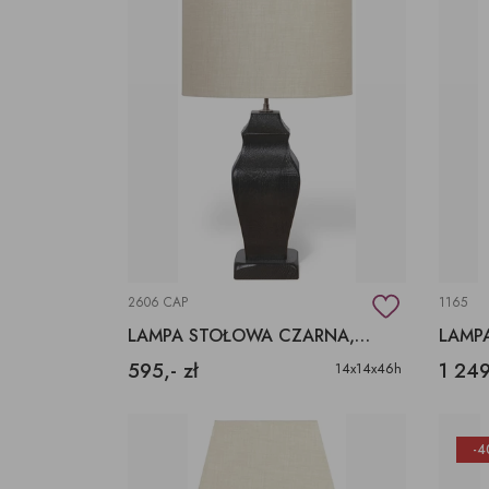
2606 CAP
1165
LAMPA STOŁOWA CZARNA, DREWNIANA LAMPA STOŁOWA
595,- zł
1 249
14x14x46h
-4