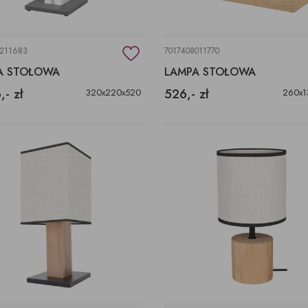
0211683
7017408011770
A STOŁOWA
LAMPA STOŁOWA
,- zł
526,- zł
320x220x520
260x1