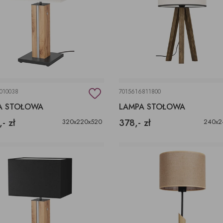
010038
7015616811800
A STOŁOWA
LAMPA STOŁOWA
,- zł
378,- zł
320x220x520
240x2