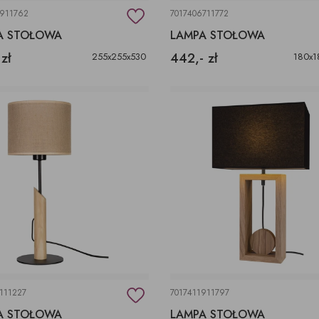
9911762
7017406711772
A STOŁOWA
LAMPA STOŁOWA
 zł
442,- zł
255x255x530
180x1
111227
7017411911797
A STOŁOWA
LAMPA STOŁOWA