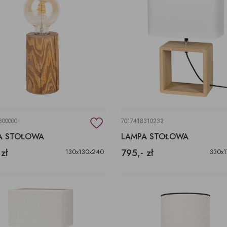
800000
7017418310232
A STOŁOWA
LAMPA STOŁOWA
 zł
795,- zł
130x130x240
330x