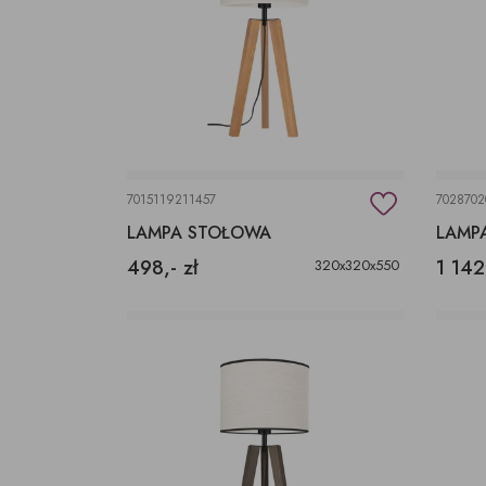
7015119211457
7028702
LAMPA STOŁOWA
LAMP
498,- zł
1 142
320x320x550