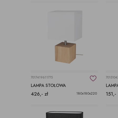
7017419611775
7015104
LAMPA STOŁOWA
LAMP
426,- zł
151,- 
180x180x220