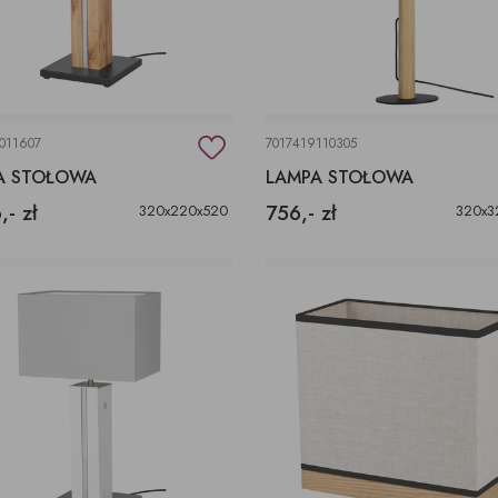
011607
7017419110305
A STOŁOWA
LAMPA STOŁOWA
,- zł
756,- zł
320x220x520
320x3