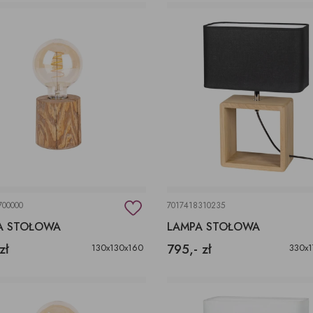
700000
7017418310235
A STOŁOWA
LAMPA STOŁOWA
zł
795,- zł
130x130x160
330x