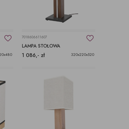
7018606611607
LAMPA STOŁOWA
1 086,- zł
20x480
320x220x520