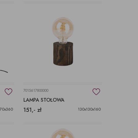
7015617800000
LAMPA STOŁOWA
151,- zł
170x360
130x130x160