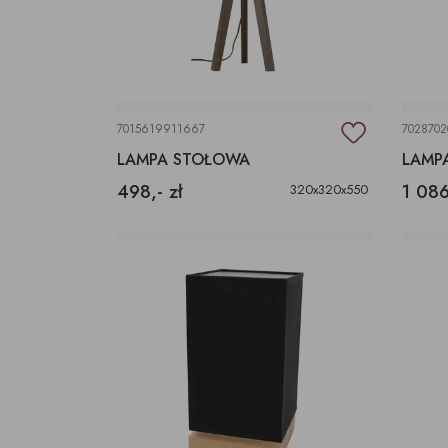
7015619911667
7028702
LAMPA STOŁOWA
LAMP
498,- zł
1 086
320x320x550