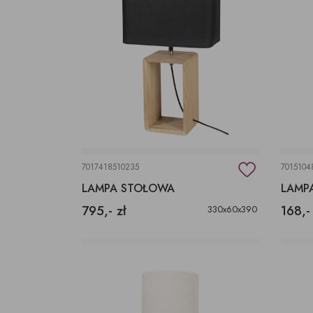
7017418510235
7015104
LAMPA STOŁOWA
LAMP
795,- zł
168,-
330x60x390