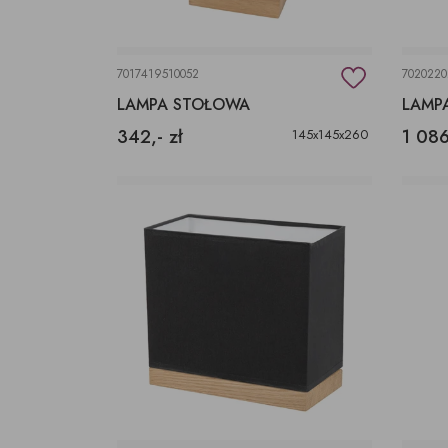
7017419510052
702022
LAMPA STOŁOWA
LAMP
342,- zł
1 086
145x145x260