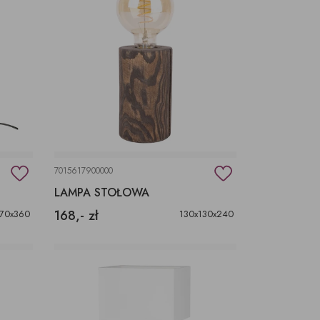
7015617900000
LAMPA STOŁOWA
168,- zł
170x360
130x130x240