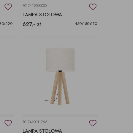
7017419000000
LAMPA STOŁOWA
627,- zł
80x220
450x150x170
7017420011766
LAMPA STOŁOWA