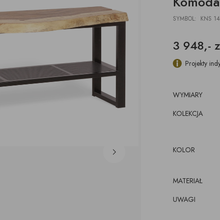
Komoda 
DESKI
ŁAWKI
PODUSZKI, PLEDY,
AKCESORIA, TORBY,
E
E
POJEMNIKI
DYWANY
TACE
SYMBOL: KNS 14
z pojemnikiem
CJE ŚCIENNE,
ŁÓŻKA
WKRÓTCE
kórze
CE
3 948,- z
KI
luźnym wymiennym
cem
Projekty ind
WYMIARY
KOLEKCJA
KOLOR
MATERIAŁ
UWAGI