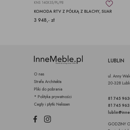
KNS 140X35/PŁ/PB
KOMODA RTV Z PÓŁKĄ Z BLACHY, SUAR
3 948,- zł
LUBLIN
O nas
ul. Anny Wa
Strefa Architekta
20-328 Lubl
Pliki do pobrania
* Polityka prywatności
81 745 963
Cegły i płytki Nelissen
81 745 963
lublin@inn
Facebook
Instagram
GODZINY O