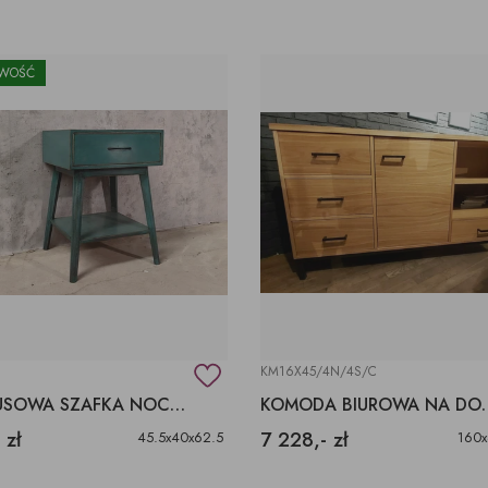
WOŚĆ
KM16X45/4N/4S/C
TURKUSOWA SZAFKA NOCNA, STOLKI NOCNY TURKUSOWY Z SZUFLADĄ
KOMODA BIUR
 zł
7 228,- zł
45.5x40x62.5
160x