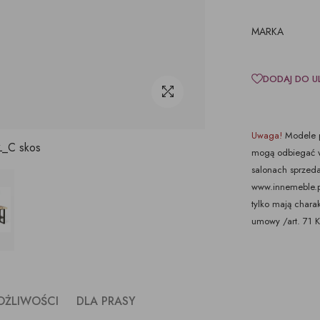
MARKA
DODAJ DO U
Uwaga!
Modele p
_C skos
mogą odbiegać w
salonach sprzeda
www.innemeble.pl 
tylko mają chara
umowy /art. 71 
OŻLIWOŚCI
DLA PRASY