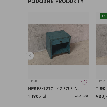
PODOBNE PRODUKTY
NO
LT12-48
LT12-53
BLATY Z DREWNA EGZOTYCZNEGO SUAR, TEK
NIEBIESKI STOLIK Z SZUFLADKĄ, UNIKAT Z AZJI
1 190,- zł
980,-
różne
51x40x53
m produkcie. O