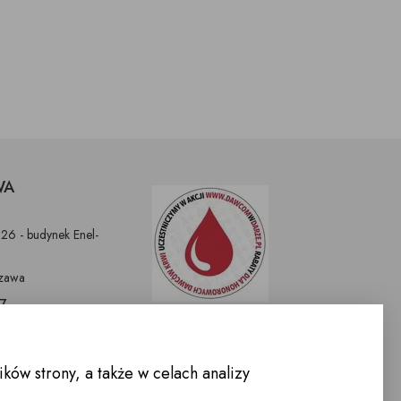
WA
326 - budynek Enel-
zawa
97
9
nnemeble.pl
ów strony, a także w celach analizy
WARCIA :