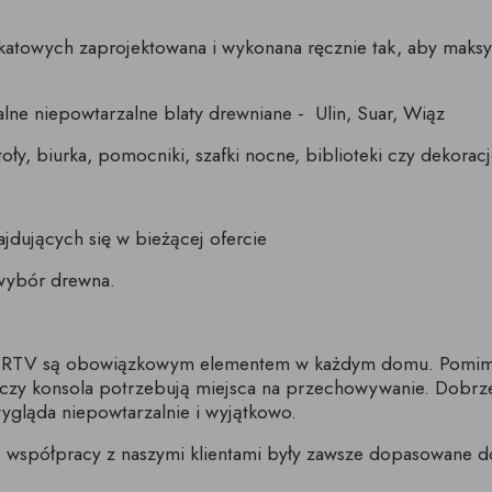
nikatowych zaprojektowana i wykonana ręcznie tak, aby mak
ne niepowtarzalne blaty drewniane - Ulin, Suar, Wiąz
oły, biurka, pomocniki, szafki nocne, biblioteki czy dekorac
ajdujących się w bieżącej ofercie
 wybór drewna.
fki RTV są obowiązkowym elementem w każdym domu. Pomimo
r czy konsola potrzebują miejsca na przechowywanie. Dobrze
wygląda niepowtarzalnie i wyjątkowo.
e współpracy z naszymi klientami były zawsze dopasowane d