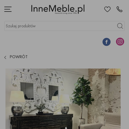
Ulubione
Kontakt
Menu
Szukaj produktów
Szukaj
Facebook
Instagr
POWRÓT