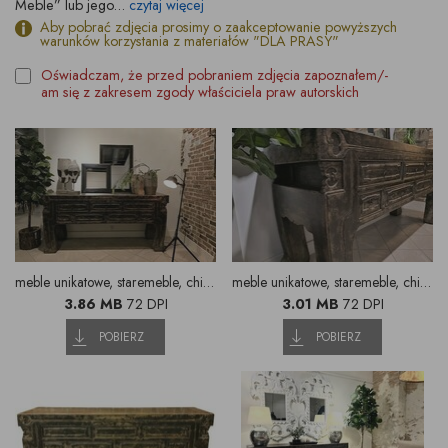
Meble” lub jego...
czytaj więcej
Aby pobrać zdjęcia prosimy o zaakceptowanie powyższych
warunków korzystania z materiałów "DLA PRASY"
Oświadczam, że przed pobraniem zdjęcia zapoznałem/-
am się z zakresem zgody właściciela praw autorskich
meble unikatowe, staremeble, chińskie komody, nietuzinkowe komody, kolorowe komody, meble z chin, oryginalne chińskie meble, stuletnie meble, InneMeble, Unikatowe meble Warszawa, Lublin, Katowice (4)
meble unikatowe, staremeble, chińskie komody, nietuzinkowe komody, kolorowe komody, meble z chin, oryginalne chińskie meble, stuletnie meble, InneMeble, Unikatowe meble Warszawa, Lublin, Katowice (5)
3.86 MB
72 DPI
3.01 MB
72 DPI
POBIERZ
POBIERZ