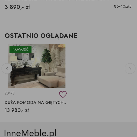
3 890,- zł
85x40x85
OSTATNIO OGLĄDANE
NOWOŚĆ
20478
DUŻA KOMODA NA GIĘTYCH NOGACH
13 980,- zł