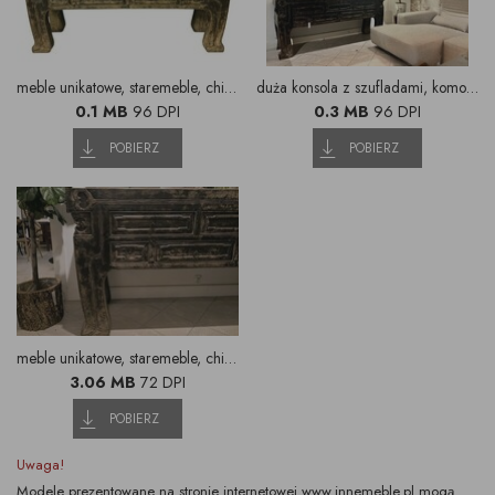
meble unikatowe, staremeble, chińskie komody, nietuzinkowe komody, kolorowe komody, meble z chin, oryginalne chińskie meble, stuletnie meble, InneMeble, Unikatowe meble Warszawa, Lublin, Katowice (( (3)
duża konsola z szufladami, komoda na lwich nogach, rzeźbione lustra, białe lustro, cegła Nelissen, tynk dekoracyjny
0.1 MB
96 DPI
0.3 MB
96 DPI
POBIERZ
POBIERZ
meble unikatowe, staremeble, chińskie komody, nietuzinkowe komody, kolorowe komody, meble z chin, oryginalne chińskie meble, stuletnie meble, InneMeble, Unikatowe meble Warszawa, Lublin, Katowice (2)
3.06 MB
72 DPI
POBIERZ
Uwaga!
Modele prezentowane na stronie internetowej www.innemeble.pl mogą