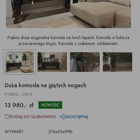
Piękna duża oryginalna komoda na lwich łapach. Komoda w kolorze
przecieranego brązu. Komoda z ciekawym zdobieniem.
Duża komoda na giętych nogach
SYMBOL: 20478
13 980,- zł
NOWOŚĆ
DODAJ DO ULUBIONYCH
UDOSTĘPNIJ
WYMIARY
216x63x99h