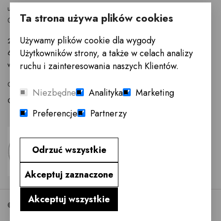
ul. Puławska 326 - budynek Enel-Med
Ta strona używa plików cookies
02-819 Warszawa
Używamy plików cookie dla wygody
22 855 40 97
Użytkowników strony, a także w celach analizy
601 777 299
warszawa@innemeble.pl
ruchu i zainteresowania naszych Klientów.
GODZINY OTWARCIA : Poniedziałek -Sobota 10.00 - 18.00
Niezbędne
Analityka
Marketing
Odwiedź salon meblowy Warszawa →
Preferencje
Partnerzy
Odrzuć wszystkie
Akceptuj zaznaczone
Akceptuj wszystkie
©2026 InneMeble.pl