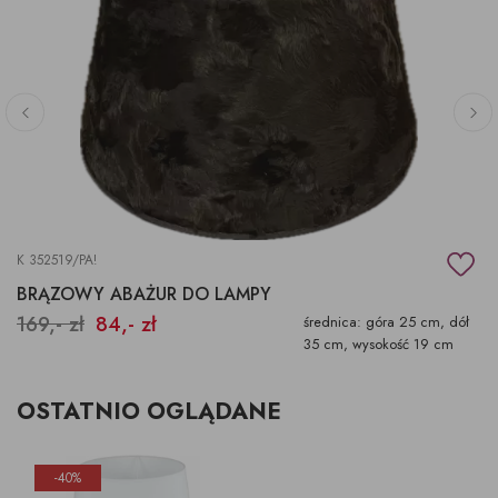
K 352519/PA!
BRĄZOWY ABAŻUR DO LAMPY
169,- zł
84,- zł
średnica: góra 25 cm, dół
35 cm, wysokość 19 cm
OSTATNIO OGLĄDANE
-40%