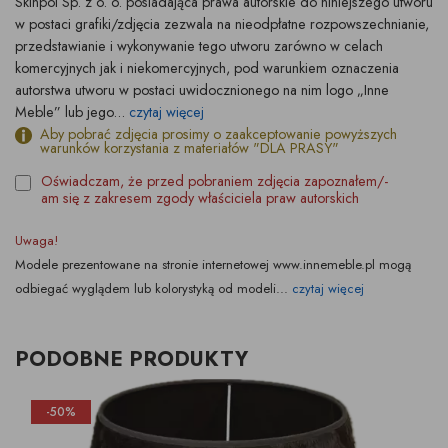
Skinpol Sp. z o. o. posiadająca prawa autorskie do niniejszego utworu
w postaci grafiki/zdjęcia zezwala na nieodpłatne rozpowszechnianie,
przedstawianie i wykonywanie tego utworu zarówno w celach
komercyjnych jak i niekomercyjnych, pod warunkiem oznaczenia
autorstwa utworu w postaci uwidocznionego na nim logo „Inne
Meble” lub jego...
czytaj więcej
Aby pobrać zdjęcia prosimy o zaakceptowanie powyższych
warunków korzystania z materiałów "DLA PRASY"
Oświadczam, że przed pobraniem zdjęcia zapoznałem/-
am się z zakresem zgody właściciela praw autorskich
Uwaga!
Modele prezentowane na stronie internetowej www.innemeble.pl mogą
odbiegać wyglądem lub kolorystyką od modeli...
czytaj więcej
PODOBNE PRODUKTY
-50%