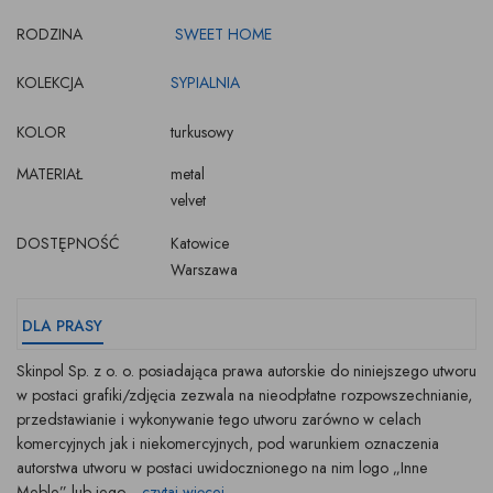
RODZINA
SWEET HOME
KOLEKCJA
SYPIALNIA
KOLOR
turkusowy
MATERIAŁ
metal
velvet
DOSTĘPNOŚĆ
Katowice
Warszawa
DLA PRASY
Skinpol Sp. z o. o. posiadająca prawa autorskie do niniejszego utworu
w postaci grafiki/zdjęcia zezwala na nieodpłatne rozpowszechnianie,
przedstawianie i wykonywanie tego utworu zarówno w celach
komercyjnych jak i niekomercyjnych, pod warunkiem oznaczenia
autorstwa utworu w postaci uwidocznionego na nim logo „Inne
Meble” lub jego...
czytaj więcej