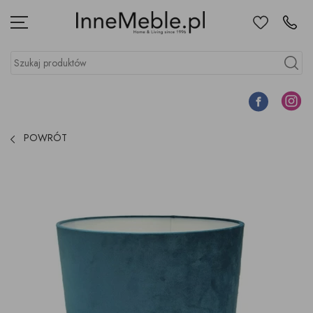
Ulubione
Kontakt
Menu
Szukaj produktów
Szukaj
Facebook
Instagr
POWRÓT