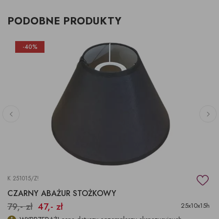
PODOBNE PRODUKTY
-40%
K 251015/Z!
CZARNY ABAŻUR STOŻKOWY
79,- zł
47,- zł
25x10x15h