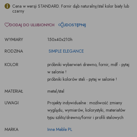
Cena w wersji STANDARD. Fornir dąb naturalny/stal kolor biały lub
czarny
DODAJ DO ULUBIONYCH
UDOSTĘPNIJ
WYMIARY
150x40x210h
RODZINA
SIMPLE ELEGANCE
KOLOR
próbniki wybarwień drewno, fornir, mdf - pytaj
w salonie !
próbniki kolorów stali - pytaj w salonie !
MATERIAŁ
metal/stal
UWAGI
Projekty indywidualne : możliwość zmiany
wyglądu, wymiarów, kolorystyki, materiałów
typu szkło/drewno/fornir i profili stalowych
MARKA
Inne Meble PL