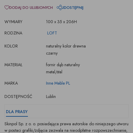
DODAJ DO ULUBIONYCH
UDOSTĘPNIJ
WYMIARY
100 x 35 x 206H
RODZINA
LOFT
KOLOR
naturalny kolor drewna
czarny
MATERIAŁ
fornir dąb naturalny
metal/stal
MARKA
Inne Meble PL
DOSTĘPNOŚĆ
Lublin
DLA PRASY
Skinpol Sp. z o. o. posiadająca prawa autorskie do niniejszego utworu
w postaci grafiki/zdjęcia zezwala na nieodpłatne rozpowszechnianie,