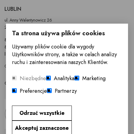
LUBLIN
ul. Anny Walentynowicz 26
20-328 Lublin
Ta strona używa plików cookies
81 745 9630
Używamy plików cookie dla wygody
81 745 9631
Użytkowników strony, a także w celach analizy
lublin@innemeble.pl
ruchu i zainteresowania naszych Klientów.
GODZINY OTWARCIA : Poniedziałek - Sobota 10.00 - 18.00
Niezbędne
Analityka
Marketing
Odwiedź salon meblowy Lublin →
Preferencje
Partnerzy
Odrzuć wszystkie
Akceptuj zaznaczone