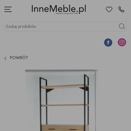
Ulubione
Kontakt
Menu
Szukaj produktów
Szukaj
Facebook
Instagr
POWRÓT