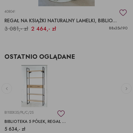
40804!
REGAŁ NA KSIĄŻKI NATURALNY LAMELKI, BIBLIOTEKA ZAOBLONA
3 081,- zł
2 464,- zł
88x35x190
OSTATNIO OGLĄDANE
BI100X35/PŁ/C/2S
BIBLIOTEKA 5 PÓŁEK, REGAŁ Z SZUFLADAMI
5 634,- zł