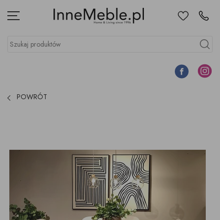
Ulubione
Kontakt
Menu
Szukaj produktów
Szukaj
Facebook
Instagr
POWRÓT