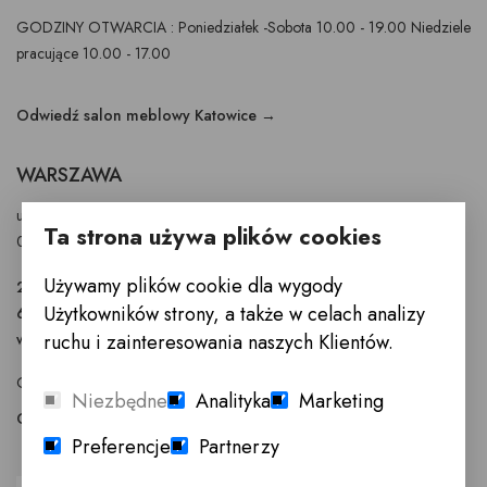
GODZINY OTWARCIA : Poniedziałek -Sobota 10.00 - 19.00 Niedziele
pracujące 10.00 - 17.00
Odwiedź salon meblowy Katowice →
WARSZAWA
ul. Puławska 326 - budynek Enel-Med
Ta strona używa plików cookies
02-819 Warszawa
Używamy plików cookie dla wygody
22 855 40 97
Użytkowników strony, a także w celach analizy
601 777 299
warszawa@innemeble.pl
ruchu i zainteresowania naszych Klientów.
GODZINY OTWARCIA : Poniedziałek -Sobota 10.00 - 18.00
Niezbędne
Analityka
Marketing
Odwiedź salon meblowy Warszawa →
Preferencje
Partnerzy