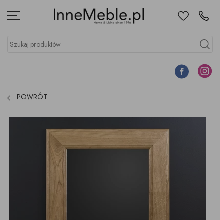
Ulubione
Kontakt
Menu
Szukaj produktów
Szukaj
Facebook
Instagr
POWRÓT