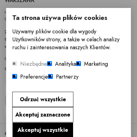
WARSZAWA
ul. Puławska 326 - budynek Enel-Med
Ta strona używa plików cookies
02-819 Warszawa
Używamy plików cookie dla wygody
22 855 40 97
Użytkowników strony, a także w celach analizy
601 777 299
warszawa@innemeble.pl
ruchu i zainteresowania naszych Klientów.
GODZINY OTWARCIA : Poniedziałek -Sobota 10.00 - 18.00
Niezbędne
Analityka
Marketing
Odwiedź salon meblowy Warszawa →
Preferencje
Partnerzy
Odrzuć wszystkie
Akceptuj zaznaczone
Akceptuj wszystkie
©2026 InneMeble.pl