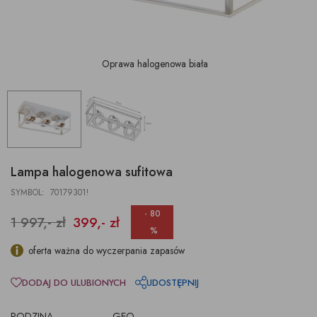
Oprawa halogenowa biała
Lampa halogenowa sufitowa
SYMBOL: 70179301!
- 80
1 997,- zł
399,- zł
%
oferta ważna do wyczerpania zapasów
DODAJ DO ULUBIONYCH
UDOSTĘPNIJ
RODZINA
GEO