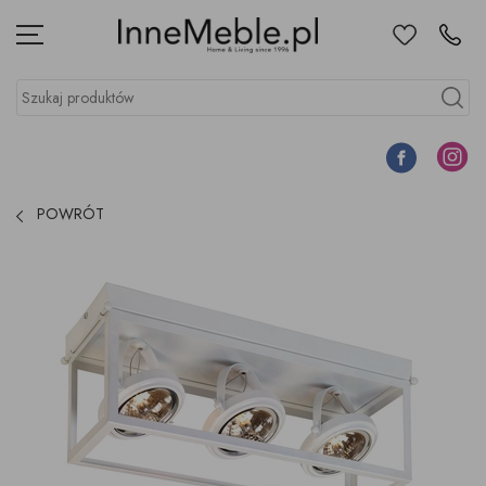
Ulubione
Kontakt
Menu
Szukaj produktów
Szukaj
Facebook
Instagr
POWRÓT