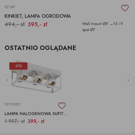
52154!
KINKIET, LAMPA OGRODOWA
494,- zł
395,- zł
Wall mount Ø9 →15 ↕9
spot Ø7
OSTATNIO OGLĄDANE
-80%
70179301!
LAMPA HALOGENOWA SUFITOWA
1 997,- zł
399,- zł