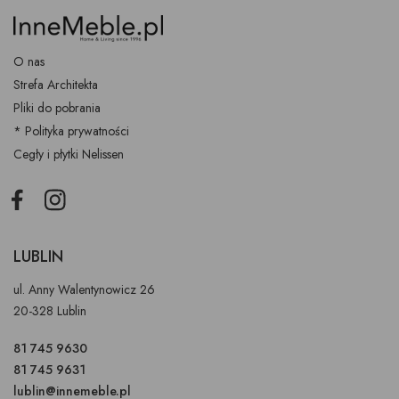
O nas
Strefa Architekta
Pliki do pobrania
* Polityka prywatności
Cegły i płytki Nelissen
Facebook
Instagram
LUBLIN
ul. Anny Walentynowicz 26
20-328 Lublin
81 745 9630
81 745 9631
lublin@innemeble.pl