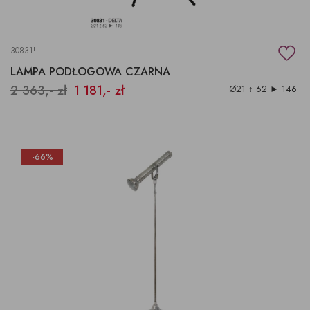
30831!
LAMPA PODŁOGOWA CZARNA
2 363,- zł
1 181,- zł
Ø21 ↕ 62 ► 146
-66%