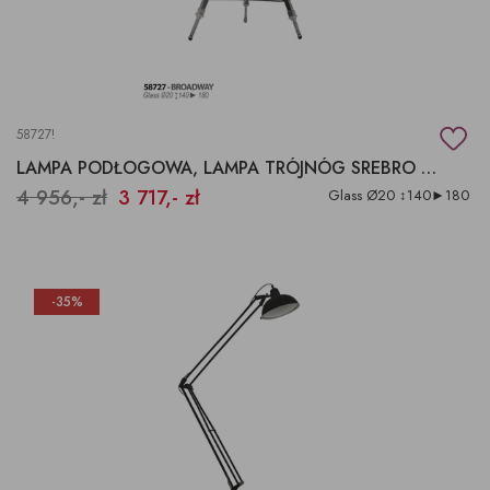
58727!
LAMPA PODŁOGOWA, LAMPA TRÓJNÓG SREBRO POSTARZA
4 956,- zł
3 717,- zł
Glass Ø20 ↕140►180
-35%