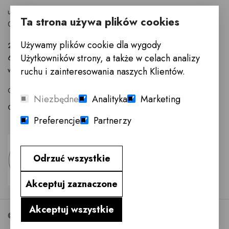
ul. Puławska 326 - budynek Enel-Med
Ta strona używa plików cookies
02-819 Warszawa
Używamy plików cookie dla wygody
22 855 40 97
Użytkowników strony, a także w celach analizy
601 777 299
ruchu i zainteresowania naszych Klientów.
warszawa@innemeble.pl
GODZINY OTWARCIA : Poniedziałek -Sobota 10.00 - 18.00
Niezbędne
Analityka
Marketing
Odwiedź salon meblowy Warszawa →
Preferencje
Partnerzy
Odrzuć wszystkie
Akceptuj zaznaczone
Akceptuj wszystkie
©2026 InneMeble.pl