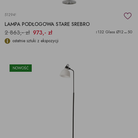
51294!
LAMPA PODŁOGOWA STARE SREBRO
2 863,- zł
973,- zł
↕132 Glass Ø12↔50
ostatnie sztuki z ekspozycji
NOWOŚĆ